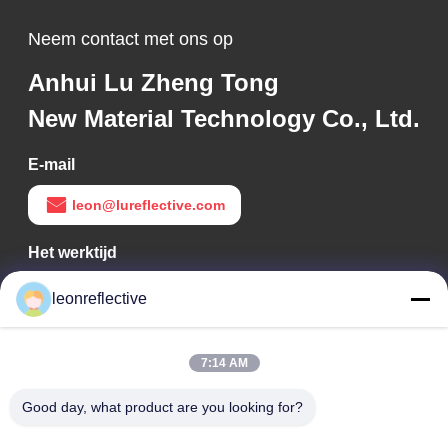
Neem contact met ons op
Anhui Lu Zheng Tong
New Material Technology Co., Ltd.
E-mail
leon@lureflective.com
Het werktijd
9:00-18:00
leonreflective
Ons adres
7:14 AM
Bedrijfsadres
Tweede verdieping, gebouw D2, Huayi Science and
Good day, what product are you looking for?
Technology Park, High-tech Zone, Hefei, Anhui, China