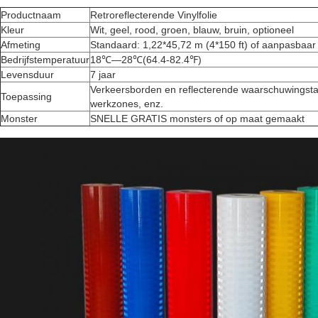
Productnaam
Retroreflecterende Vinylfolie
Kleur
Wit, geel, rood, groen, blauw, bruin, optioneel
Afmeting
Standaard: 1,22*45,72 m (4*150 ft) of aanpasbaar
Bedrijfstemperatuur
18℃—28℃(64.4-82.4℉)
Levensduur
7 jaar
Verkeersborden en reflecterende waarschuwingsta
Toepassing
werkzones, enz.
Monster
SNELLE GRATIS monsters of op maat gemaakt