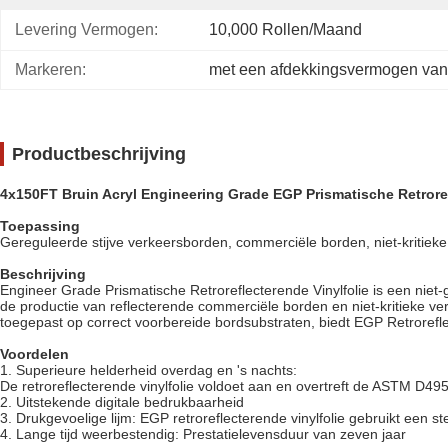
Levering Vermogen:
10,000 Rollen/maand
Markeren:
met een afdekkingsvermogen van
Productbeschrijving
4x150FT Bruin Acryl Engineering Grade EGP Prismatische Retroref
Toepassing
Gereguleerde stijve verkeersborden, commerciële borden, niet-kritiek
Beschrijving
Engineer Grade Prismatische Retroreflecterende Vinylfolie is een niet-
de productie van reflecterende commerciële borden en niet-kritieke ve
toegepast op correct voorbereide bordsubstraten, biedt EGP Retroreflec
Voordelen
1. Superieure helderheid overdag en 's nachts:
De retroreflecterende vinylfolie voldoet aan en overtreft de ASTM D4956
2. Uitstekende digitale bedrukbaarheid
3. Drukgevoelige lijm: EGP retroreflecterende vinylfolie gebruikt een 
4. Lange tijd weerbestendig: Prestatielevensduur van zeven jaar