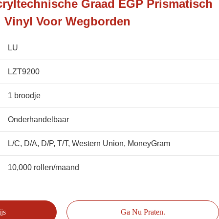
cryltechnische Graad EGP Prismatisch
d Vinyl Voor Wegborden
LU
LZT9200
1 broodje
Onderhandelbaar
L/C, D/A, D/P, T/T, Western Union, MoneyGram
10,000 rollen/maand
js
Ga Nu Praten.