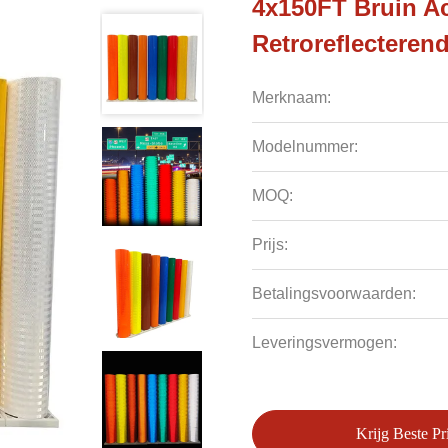
4x150FT Bruin A
Retroreflecteren
Merknaam:
Modelnummer:
MOQ:
Prijs:
Betalingsvoorwaarden:
Leveringsvermogen:
Krijg Beste Pri