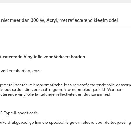
 niet meer dan 300 W
, 
Acryl
, 
met reflecterend kleefmiddel
lecterende Vinylfolie voor Verkeersborden
e verkeersborden, enz.
gemetalliseerde microprismatische lens retroreflecterende folie ontwor
rkeersborden die verticaal in gebruik worden blootgesteld. Wanneer
terende vinylfolie langdurige reflectiviteit en duurzaamheid.
 Type II specificatie.
sterke drukgevoelige lijm die speciaal is geformuleerd voor de toepassi