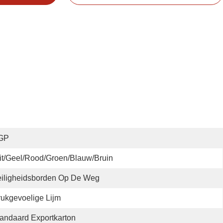
GP
t/geel/rood/groen/blauw/bruin
iligheidsborden Op De Weg
ukgevoelige Lijm
andaard Exportkarton