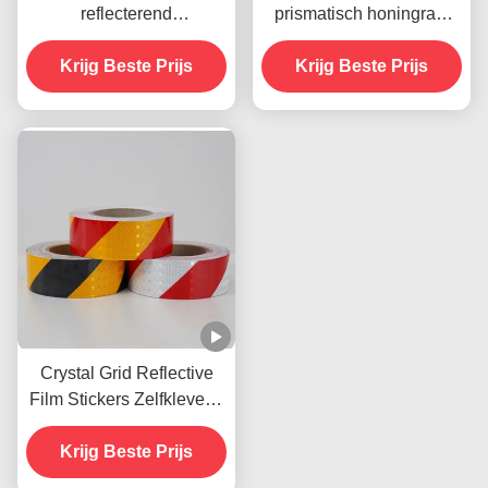
reflecterend
prismatisch honingraat
veiligheidsband in rood
reflecterend
Krijg Beste Prijs
en wit Lijm voor
veiligheidsmerkband
Krijg Beste Prijs
aanhangwagens
Verkeersborden
Crystal Grid Reflective
Film Stickers Zelfklevend
Raster Reflective Vinyl
Krijg Beste Prijs
voor wegteken