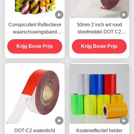
Conspicuïteit Reflectieve
50mm 2 inch wit rood
waarschuwingsband
kleefmiddel DOT C2
Biocolor Zwart en Geel
reflecterende
Krijg Beste Prijs
veiligheidstape stickers
Krijg Beste Prijs
op vrachtwagen voor
voertuigen
DOT-C2 waterdicht
Kosteneffectief helder