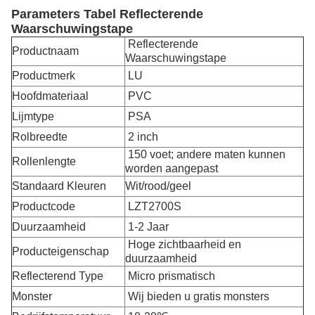
Parameters Tabel Reflecterende
Waarschuwingstape
Reflecterende
Productnaam
Waarschuwingstape
Productmerk
LU
Hoofdmateriaal
PVC
Lijmtype
PSA
Rolbreedte
2 inch
150 voet; andere maten kunnen
Rollenlengte
worden aangepast
Standaard Kleuren
Wit/rood/geel
Productcode
LZT2700S
Duurzaamheid
1-2 Jaar
Hoge zichtbaarheid en
Producteigenschap
duurzaamheid
Reflecterend Type
Micro prismatisch
Monster
Wij bieden u gratis monsters