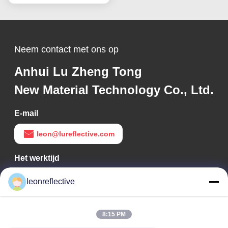
Neem contact met ons op
Anhui Lu Zheng Tong
New Material Technology Co., Ltd.
E-mail
leon@lureflective.com
Het werktijd
9:00-18:00
leonreflective
Ons adres
8:15 PM
Bedrijfsadres