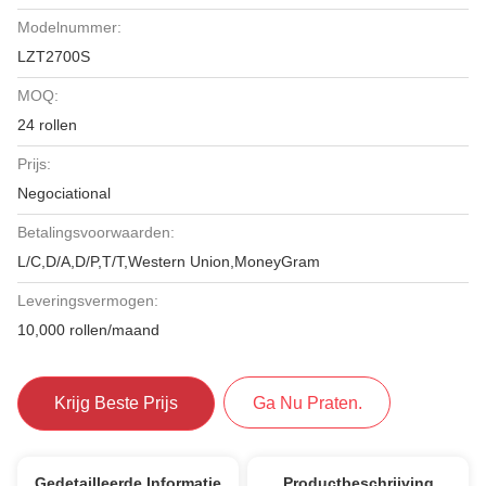
Modelnummer:
LZT2700S
MOQ:
24 rollen
Prijs:
Negociational
Betalingsvoorwaarden:
L/C,D/A,D/P,T/T,Western Union,MoneyGram
Leveringsvermogen:
10,000 rollen/maand
Krijg Beste Prijs
Ga Nu Praten.
Gedetailleerde Informatie
Productbeschrijving