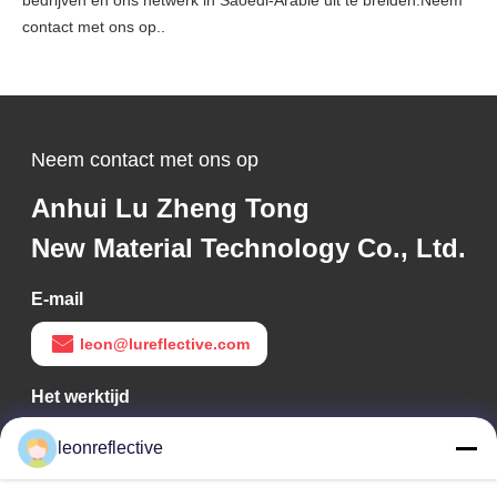
bedrijven en ons netwerk in Saoedi-Arabië uit te breiden.Neem
contact met ons op..
Neem contact met ons op
Anhui Lu Zheng Tong
New Material Technology Co., Ltd.
E-mail
leon@lureflective.com
Het werktijd
9:00-18:00
leonreflective
Ons adres