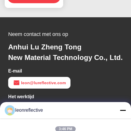
Neem contact met ons op
Anhui Lu Zheng Tong
New Material Technology Co., Ltd.
E-mail
leon@lureflective.com
Het werktijd
9:00-18:00
leonreflective
Ons adres
3:46 PM
Bedrijfsadres