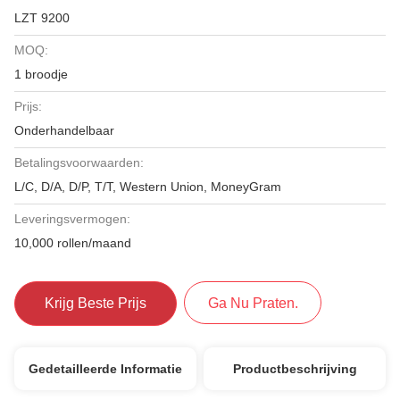
LZT 9200
MOQ:
1 broodje
Prijs:
Onderhandelbaar
Betalingsvoorwaarden:
L/C, D/A, D/P, T/T, Western Union, MoneyGram
Leveringsvermogen:
10,000 rollen/maand
Krijg Beste Prijs
Ga Nu Praten.
Gedetailleerde Informatie
Productbeschrijving