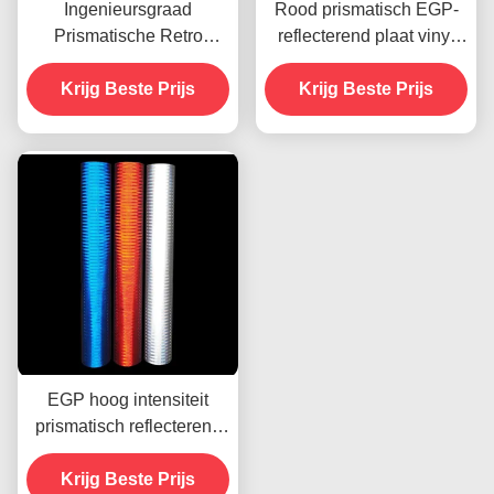
Ingenieursgraad
Rood prismatisch EGP-
Prismatische Retro
reflecterend plaat vinyl
Reflectieve Plaat Voor
voor ecologisch
Krijg Beste Prijs
Verkeersborden
oplosmiddel UV-printen
Krijg Beste Prijs
EGP hoog intensiteit
prismatisch reflecterend
kleefmiddel vinylplaat
Krijg Beste Prijs
filmmateriaal