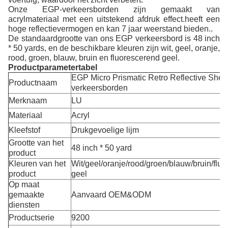
Onze EGP-verkeersborden zijn gemaakt van
acrylmateriaal met een uitstekend afdruk effect.heeft een
hoge reflectievermogen en kan 7 jaar weerstand bieden..
De standaardgrootte van ons EGP verkeersbord is 48 inch
* 50 yards, en de beschikbare kleuren zijn wit, geel, oranje,
rood, groen, blauw, bruin en fluorescerend geel.
Productparametertabel
EGP Micro Prismatic Retro Reflective Shee
Productnaam
verkeersborden
Merknaam
LU
Materiaal
Acryl
Kleefstof
Drukgevoelige lijm
Grootte van het
48 inch * 50 yard
product
Kleuren van het
Wit/geel/oranje/rood/groen/blauw/bruin/flu
product
geel
Op maat
gemaakte
Aanvaard OEM&ODM
diensten
Productserie
9200