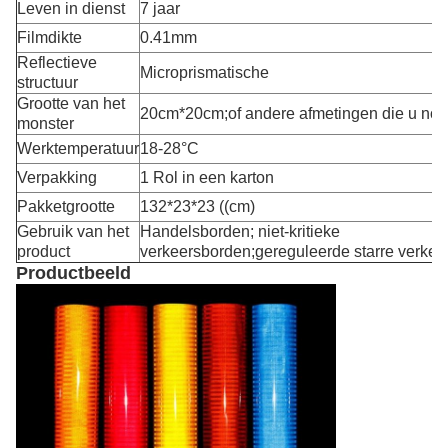
Leven in dienst
7 jaar
Filmdikte
0.41mm
Reflectieve
Microprismatische
structuur
Grootte van het
20cm*20cm;of andere afmetingen die u nodi
monster
Werktemperatuur
18-28
°C
Verpakking
1 Rol in een karton
Pakketgrootte
132*23*23 ((cm)
Gebruik van het
Handelsborden; niet-kritieke
product
verkeersborden;gereguleerde starre verke
Productbeeld