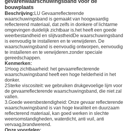
gevarenwaarschuwingsband voor de
bouwplaats
Beschrijving:
LU Gevaarreflecterende
waarschuwingsband is gemaakt van hoogwaardig
reflecterend materiaal, dat zelfs in donkere of lichtarme
omgevingen duidelijk zichtbaar is.het heeft een goede
weerbestandheid en slijtvastheidDe waarschuwingsband
is eenvoudig te installeren en te verwijderen. De
waarschuwingsband is eenvoudig ontworpen, eenvoudig
te installeren en te verwijderen.zonder speciale
gereedschappen.
Kenmerken:
1Hoog zichtbaarheid: het gevaarreflecterende
waarschuwingsband heeft een hoge helderheid in het
donker.
2Sterke viscositeit: we gebruiken drukgevoelige lijm voor
de gevaarreflecterende waarschuwingsband, die niet zal
vallen.
3.Goede weersbestendigheid: Onze gevaar reflecterende
waarschuwingsband is van hoge kwaliteit en duurzaam
reflecterend materiaal, kan goed werken in slechte
weersomstandigheden, waterdicht, anti vuil, anti
vervaag,brandwerend.
Onze voordelen: