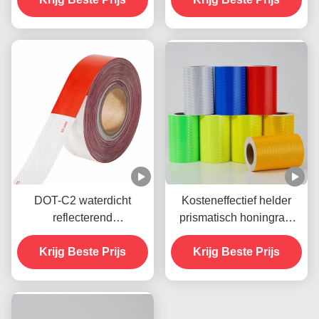
op vrachtwagen voor
voertuigen
DOT-C2 waterdicht
Kosteneffectief helder
reflecterend
prismatisch honingraat
veiligheidsband in rood
reflecterend
Krijg Beste Prijs
en wit Lijm voor
veiligheidsmerkband
Krijg Beste Prijs
aanhangwagens
Verkeersborden