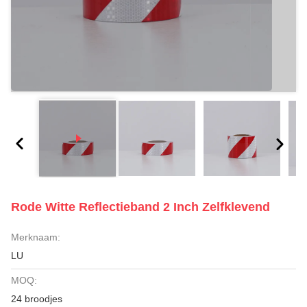
Rode Witte Reflectieband 2 Inch Zelfklevend
Merknaam:
LU
MOQ:
24 broodjes