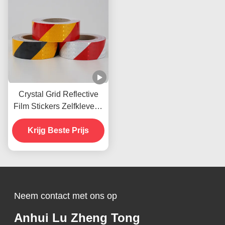
Crystal Grid Reflective
Film Stickers Zelfklevend
Raster Reflective Vinyl
Krijg Beste Prijs
voor wegteken
Neem contact met ons op
Anhui Lu Zheng Tong