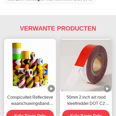
VERWANTE PRODUCTEN
Conspicuïteit Reflectieve
50mm 2 inch wit rood
waarschuwingsband
kleefmiddel DOT C2
Biocolor Zwart en Geel
reflecterende
Krijg Beste Prijs
veiligheidstape stickers
Krijg Beste Prijs