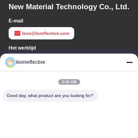
New Material Technology Co., Ltd.
E-mail
leon@lureflective.com
Het werktijd
9:00-18:00
leonreflective
Ons adres
2:42 AM
Bedrijfsadres
Tweede verdieping, gebouw D2, Huayi Science and
Good day, what product are you looking for?
Technology Park, High-tech Zone, Hefei, Anhui, China
Fabrieksadres
Shoushu Modern Industrial Park, Huainan, Anhui, China
Tel.