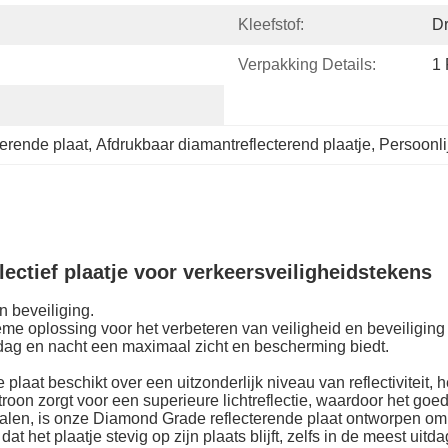
Kleefstof:
Dr
Verpakking Details:
1 
erende plaat
, 
Afdrukbaar diamantreflecterend plaatje
, 
Persoonli
ectief plaatje voor verkeersveiligheidstekens
n beveiliging.
e oplossing voor het verbeteren van veiligheid en beveiliging 
ag en nacht een maximaal zicht en bescherming biedt.
de plaat beschikt over een uitzonderlijk niveau van reflectivite
oon zorgt voor een superieure lichtreflectie, waardoor het goed 
len, is onze Diamond Grade reflecterende plaat ontworpen om
t het plaatje stevig op zijn plaats blijft, zelfs in de meest ui