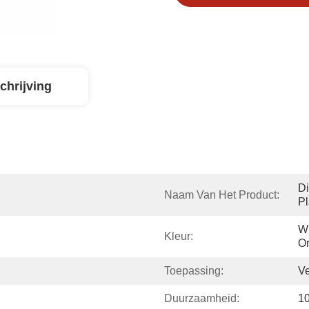
chrijving
Di
Naam Van Het Product:
Pl
Wi
Kleur:
Or
Toepassing:
V
Duurzaamheid:
10