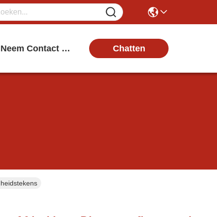
Chatten
Neem Contact Met Ons Op
gheidstekens