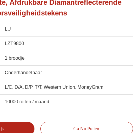
e, Afdrukbare Diamantreflecterende
ersveiligheidstekens
LU
LZT9800
1 broodje
Onderhandelbaar
L/C, D/A, D/P, T/T, Western Union, MoneyGram
10000 rollen / maand
js
Ga Nu Praten.