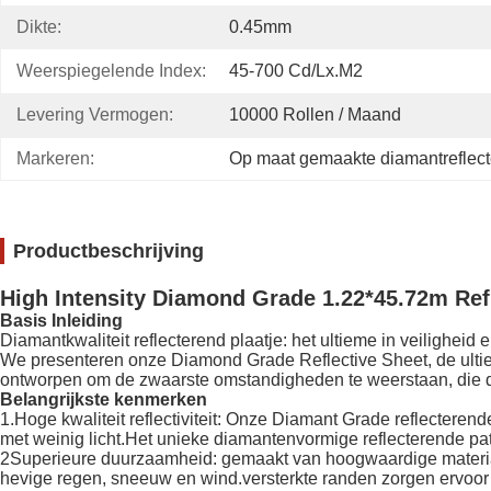
Dikte:
0.45mm
Weerspiegelende Index:
45-700 Cd/lx.m2
Levering Vermogen:
10000 Rollen / Maand
Markeren:
Op maat gemaakte diamantreflect
Productbeschrijving
High Intensity Diamond Grade 1.22*45.72m Refl
Basis Inleiding
Diamantkwaliteit reflecterend plaatje: het ultieme in veiligheid e
We presenteren onze Diamond Grade Reflective Sheet, de ultiem
ontworpen om de zwaarste omstandigheden te weerstaan, die d
Belangrijkste kenmerken
1.Hoge kwaliteit reflectiviteit: Onze Diamant Grade reflecteren
met weinig licht.Het unieke diamantenvormige reflecterende patr
2Superieure duurzaamheid: gemaakt van hoogwaardige materia
hevige regen, sneeuw en wind.versterkte randen zorgen ervoor da