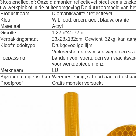
3Kosteneffectief: Onze diamanten reflectievel biedt een uitstek
uw werkplek of in de buitenomgeving.De duurzaamheid van het pl
Productnaam
Diamantkwaliteit reflectievel
Kleur
Wit, rood, groen, geel, blauw, oranje
Materiaal
Acryl
Grootte
1.22m*45.72m
Verpakkingsmaat
23x23x132cm, Gewicht: 32kg, kan aan
Kleefmiddeltype
Drukgevoelige lijm
Verkeersborden van snelwegen en stad
Toepassing
banden voor voertuigen van vrachtwag
voor werkgebieden, enz.
Merknaam
LU
Bijzondere eigenschap
Weerbestendig, scheurbaar, afdrukbaar
Proefproef
Gratis monster verstrekt