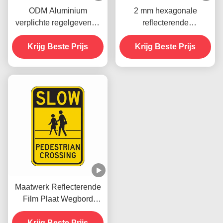
ODM Aluminium
2 mm hexagonale
verplichte regelgevende
reflecterende
wegborden voor
verkeersborden Verplicht
voertuigen die kunnen
Krijg Beste Prijs
verkeersveiligheidstekens
Krijg Beste Prijs
worden afgedrukt
Maatwerk Reflecterende
Film Plaat Wegbord
Reflecterend Aluminium
Reflectie Verkeersbord
Krijg Beste Prijs