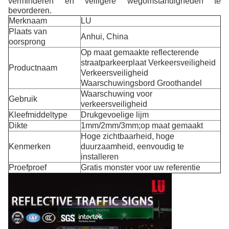
verminderen en veiligere wegomstandigheden te
bevorderen.
Merknaam
LU
Plaats van
Anhui, China
oorsprong
Op maat gemaakte reflecterende
straatparkeerplaat Verkeersveiligheid
Productnaam
Verkeersveiligheid
Waarschuwingsbord Groothandel
Waarschuwing voor
Gebruik
verkeersveiligheid
Kleefmiddeltype
Drukgevoelige lijm
Dikte
1mm/2mm/3mm;op maat gemaakt
Hoge zichtbaarheid, hoge
Kenmerken
duurzaamheid, eenvoudig te
installeren
Proefproef
Gratis monster voor uw referentie