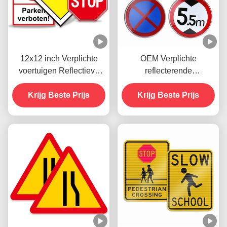
12x12 inch Verplichte
OEM Verplichte
voertuigen Reflectieve
reflecterende
verkeersborden Stop voor
verkeersborden
Krijg Beste Prijs
straatweg
Versnellingsbeperking
Krijg Beste Prijs
Voor verkeersveiligheid
waarschuwing