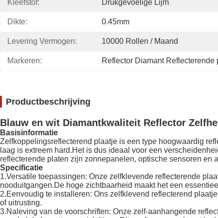
Kleefstof:
Drukgevoelige Lijm
Dikte:
0.45mm
Levering Vermogen:
10000 Rollen / Maand
Markeren:
Reflector Diamant Reflecterende 
Productbeschrijving
Blauw en wit Diamantkwaliteit Reflector Zelfhec
Basisinformatie
Zelfkoppelingsreflecterend plaatje is een type hoogwaardig re
laag is extreem hard.Het is dus ideaal voor een verscheidenhei
reflecterende platen zijn zonnepanelen, optische sensoren en an
Specificatie
1.Versatile toepassingen: Onze zelfklevende reflecterende pl
nooduitgangen.De hoge zichtbaarheid maakt het een essentieel 
2.Eenvoudig te installeren: Ons zelfklevend reflecterend plaat
of uitrusting.
3.Naleving van de voorschriften: Onze zelf-aanhangende reflec