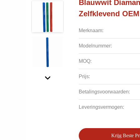
Blauwwit Diamant
Zelfklevend OEM
Merknaam:
Modelnummer:
MOQ:
Prijs:
Betalingsvoorwaarden:
Leveringsvermogen:
Krijg Beste Pri