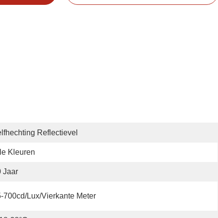
lfhechting Reflectievel
le Kleuren
 Jaar
-700cd/lux/vierkante Meter