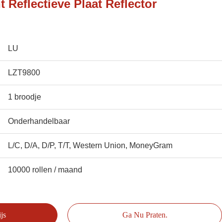
 Reflectieve Plaat Reflector
LU
LZT9800
1 broodje
Onderhandelbaar
L/C, D/A, D/P, T/T, Western Union, MoneyGram
10000 rollen / maand
js
Ga Nu Praten.