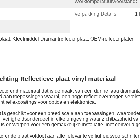
Werktemperatuurweerstand:
Verpakking Details:
1 
plaat
, 
Kleefmiddel Diamantreflectorplaat
, 
OEM-reflectorplaten
hting Reflectieve plaat vinyl materiaal
flecterend materiaal dat is gemaakt van een dunne laag diamant
d aan toepassingen waarbij een hoge reflectievermogen vereist 
tireflexcoatings voor optica en elektronica.
aat is geschikt voor een breed scala aan toepassingen, waaron
veiligheidsonderdeel in elke omgeving waar zichtbaarheid van 
je is ontworpen voor een gemakkelijke installatie, met eenvoud
terende plaat voldoet aan alle relevante veiligheidsvoorschrif