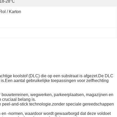
18-28°C
Rol / Karton
achtige koolstof (DLC) die op een substraat is afgezet.De DLC
is.Een aantal gebruikelijke toepassingen voor zelfhechting
der bouwterreinen, wegwerken, parkeerplaatsen, magazijnen en
cruciaal belang is.
ige peel-and-stick technologie.zonder speciale gereedschappen
ten en -normen, waardoor wordt gewaarborgd dat deze voldoet