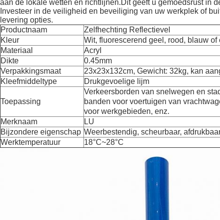
aan de lokale wetten en richtlijnen.Dit geeft u gemoedsrust in 
Investeer in de veiligheid en beveiliging van uw werkplek of 
levering opties.
Productnaam
Zelfhechting Reflectievel
Kleur
Wit, fluorescerend geel, rood, blauw of
Materiaal
Acryl
Dikte
0.45mm
Verpakkingsmaat
23x23x132cm, Gewicht: 32kg, kan aan
Kleefmiddeltype
Drukgevoelige lijm
Verkeersborden van snelwegen en stad
Toepassing
banden voor voertuigen van vrachtwag
voor werkgebieden, enz.
Merknaam
LU
Bijzondere eigenschap
Weerbestendig, scheurbaar, afdrukbaar
Werktemperatuur
18°C~28°C