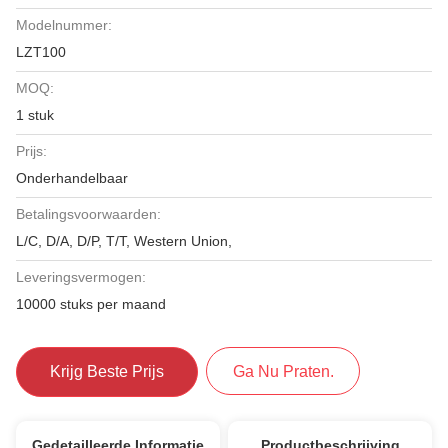
Modelnummer:
LZT100
MOQ:
1 stuk
Prijs:
Onderhandelbaar
Betalingsvoorwaarden:
L/C, D/A, D/P, T/T, Western Union,
Leveringsvermogen:
10000 stuks per maand
Krijg Beste Prijs
Ga Nu Praten.
Gedetailleerde Informatie
Productbeschrijving