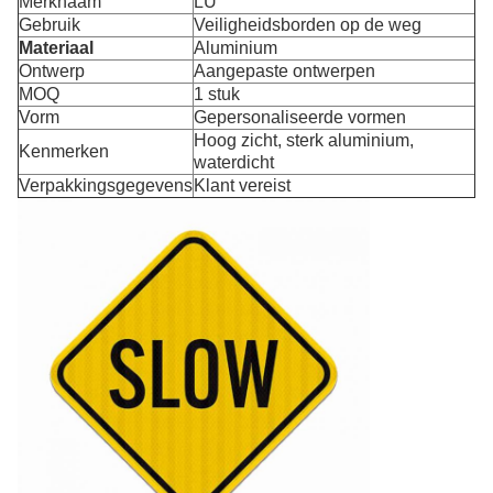
Merknaam
LU
Gebruik
Veiligheidsborden op de weg
Materiaal
Aluminium
Ontwerp
Aangepaste ontwerpen
MOQ
1 stuk
Vorm
Gepersonaliseerde vormen
Hoog zicht, sterk aluminium,
Kenmerken
waterdicht
Verpakkingsgegevens
Klant vereist