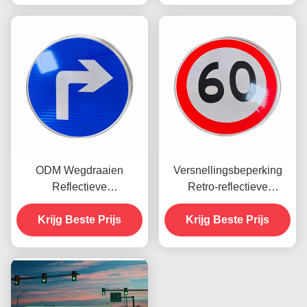
ODM Wegdraaien
Versnellingsbeperking
Reflectieve
Retro-reflectieve
Veiligheidsborden PET
stopborden
Aluminium Board
Krijg Beste Prijs
Verkeerssymbool Ronde
Krijg Beste Prijs
vorm