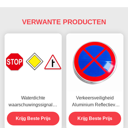
VERWANTE PRODUCTEN
Waterdichte
Verkeersveiligheid
waarschuwingssignalen
Aluminium Reflectieve
Reflectieve
verkeersborden Retro-
veiligheidssignalen Op
Krijg Beste Prijs
Krijg Beste Prijs
symbolen 2 mm
maat afdrukbaar 1 mm