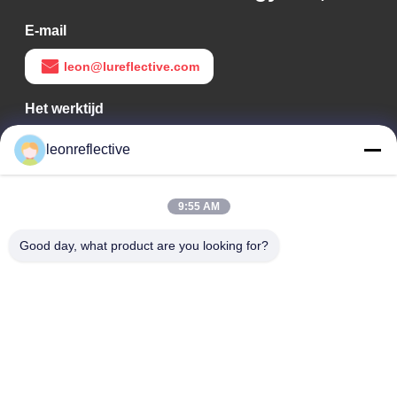
E-mail
leon@lureflective.com
Het werktijd
9:00-18:00
leonreflective
Ons adres
9:55 AM
Bedrijfsadres
Tweede verdieping, gebouw D2, Huayi Science and
Good day, what product are you looking for?
Technology Park, High-tech Zone, Hefei, Anhui, China
Fabrieksadres
Shoushu Modern Industrial Park, Huainan, Anhui, China
Tel.
0086-13524216265