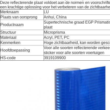
Deze reflecterende plaat voldoet aan de normen en voorschrifte
een krachtige oplossing voor het verbeteren van de zichtbaarhei
Merknaam
LU
Plaats van oorsprong
Anhui, China
Supertechnische graad EGP Prismatisc
Productnaam
plaat
Structuur
Microprisma
Materiaal
Acryl, PET, PC
Kenmerken
Hoge zichtbaarheid, kan worden ges
Voor alle soorten reflecterende verke
Hoofdtoepassing
sticker voor alle soorten voertuigen
HS-code
3919109900