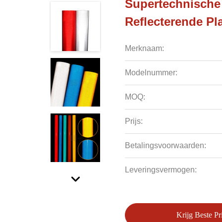
Supertechnische
Reflecterende Pl
Merknaam:
Modelnummer:
MOQ:
Prijs:
Betalingsvoorwaarden:
Leveringsvermogen:
Krijg Beste Pri