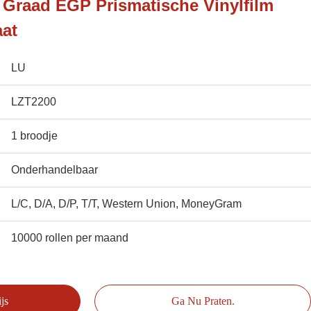
 Graad EGP Prismatische Vinylfilm
aat
LU
LZT2200
1 broodje
Onderhandelbaar
L/C, D/A, D/P, T/T, Western Union, MoneyGram
10000 rollen per maand
js
Ga Nu Praten.