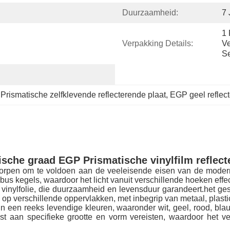
Duurzaamheid:
7 
1 
Verpakking Details:
Ve
Se
 
Prismatische zelfklevende reflecterende plaat
, 
EGP geel reflect
sche graad EGP Prismatische vinylfilm reflect
worpen om te voldoen aan de veeleisende eisen van de moder
kubus kegels, waardoor het licht vanuit verschillende hoeken e
 vinylfolie, die duurzaamheid en levensduur garandeert.het ge
ie op verschillende oppervlakken, met inbegrip van metaal, plasti
in een reeks levendige kleuren, waaronder wit, geel, rood, bla
 aan specifieke grootte en vorm vereisten, waardoor het vee