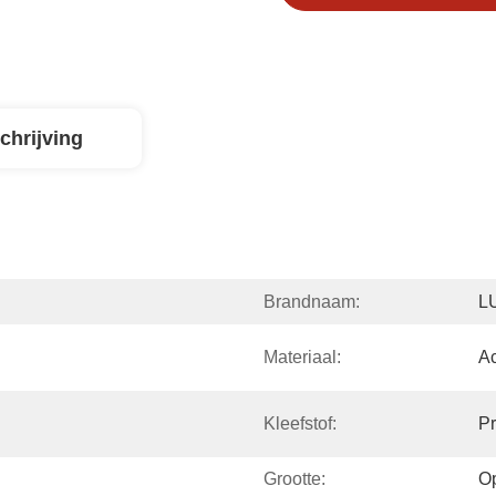
chrijving
Brandnaam:
L
Materiaal:
Ac
Kleefstof:
Pr
Grootte:
O