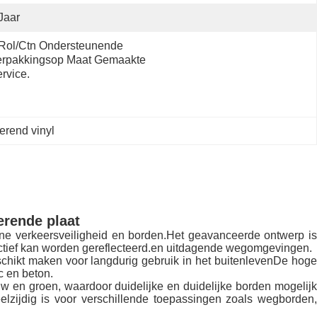
Jaar
Rol/ctn Ondersteunende 
rpakkingsop Maat Gemaakte 
rvice.
erend vinyl
erende plaat
ne verkeersveiligheid en borden.Het geavanceerde ontwerp is
ffectief kan worden gereflecteerd.en uitdagende wegomgevingen.
schikt maken voor langdurig gebruik in het buitenlevenDe hoge
c en beton.
uw en groen, waardoor duidelijke en duidelijke borden mogelijk
lzijdig is voor verschillende toepassingen zoals wegborden,