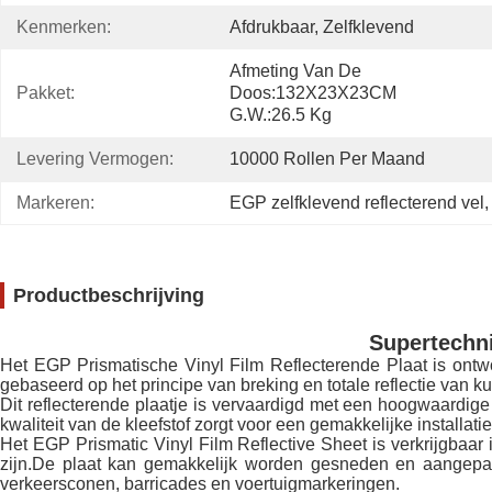
Kenmerken:
Afdrukbaar, Zelfklevend
Afmeting Van De 
Pakket:
Doos:132X23X23CM 
G.W.:26.5 Kg
Levering Vermogen:
10000 Rollen Per Maand
Markeren:
EGP zelfklevend reflecterend vel
,
Productbeschrijving
Supertechni
Het EGP Prismatische Vinyl Film Reflecterende Plaat is ont
gebaseerd op het principe van breking en totale reflectie van 
Dit reflecterende plaatje is vervaardigd met een hoogwaardige
kwaliteit van de kleefstof zorgt voor een gemakkelijke installat
Het EGP Prismatic Vinyl Film Reflective Sheet is verkrijgbaar 
zijn.De plaat kan gemakkelijk worden gesneden en aangepast
verkeersconen, barricades en voertuigmarkeringen.