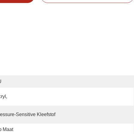
U
ryl,
essure-Sensitive Kleefstof
p Maat