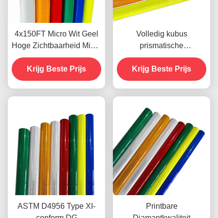
4x150FT Micro Wit Geel
Volledig kubus
Hoge Zichtbaarheid Micro
prismatische
Diamantkwaliteit
diamantkwaliteit
Reflecterende Folie Vinyl
Krijg Beste Prijs
reflecterende folie met 10
Krijg Beste Prijs
voor Verkeersborden
jaar prestatieleven voor
ODM
verkeersveiligheid
ASTM D4956 Type XI-
Printbare
conform DG
Diamantkwaliteit