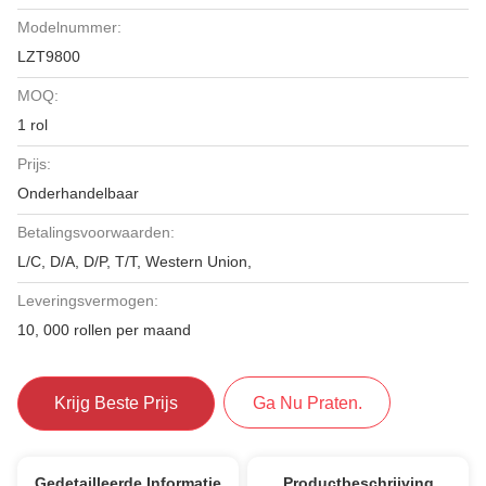
Modelnummer:
LZT9800
MOQ:
1 rol
Prijs:
Onderhandelbaar
Betalingsvoorwaarden:
L/C, D/A, D/P, T/T, Western Union,
Leveringsvermogen:
10, 000 rollen per maand
Krijg Beste Prijs
Ga Nu Praten.
Gedetailleerde Informatie
Productbeschrijving