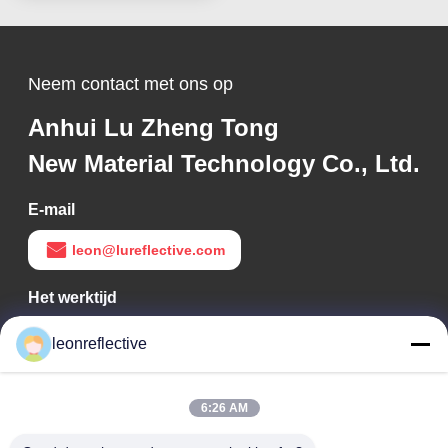
Neem contact met ons op
Anhui Lu Zheng Tong
New Material Technology Co., Ltd.
E-mail
leon@lureflective.com
Het werktijd
9:00-18:00
leonreflective
Ons adres
6:26 AM
Bedrijfsadres
Tweede verdieping, gebouw D2, Huayi Science and