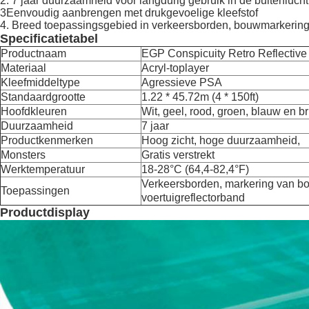
2. 7 jaar duurzaamheid voor langdurig gebruik in de buitenlucht
3Eenvoudig aanbrengen met drukgevoelige kleefstof
4. Breed toepassingsgebied in verkeersborden, bouwmarkering
Specificatietabel
Productnaam
EGP Conspicuity Retro Reflective
Materiaal
Acryl-toplayer
Kleefmiddeltype
Agressieve PSA
Standaardgrootte
1.22 * 45.72m (4 * 150ft)
Hoofdkleuren
Wit, geel, rood, groen, blauw en b
Duurzaamheid
7 jaar
Productkenmerken
Hoog zicht, hoge duurzaamheid,
Monsters
Gratis verstrekt
Werktemperatuur
18-28°C (64,4-82,4°F)
Verkeersborden, markering van b
Toepassingen
voertuigreflectorband
Productdisplay