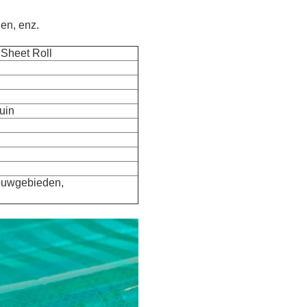
en, enz.
 Sheet Roll
ruin
ouwgebieden,