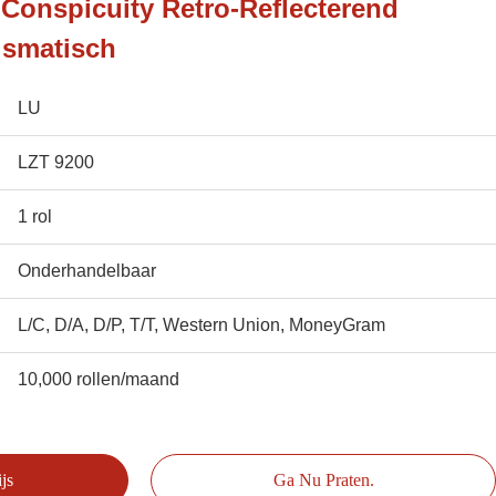
Conspicuity Retro-Reflecterend
rismatisch
LU
LZT 9200
1 rol
Onderhandelbaar
L/C, D/A, D/P, T/T, Western Union, MoneyGram
10,000 rollen/maand
js
Ga Nu Praten.