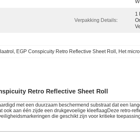
W
1 
Verpakking Details:
On
Ve
laatrol
, 
EGP Conspicuity Retro Reflective Sheet Roll
, 
Het micr
picuity Retro Reflective Sheet Roll
aardigd met een duurzaam beschermend substraat dat een lange
 ook aan één zijde een drukgevoelige kleeflaagDeze retro-refle
igheidsmarkeringen die geschikt zijn voor kritieke toepassinge