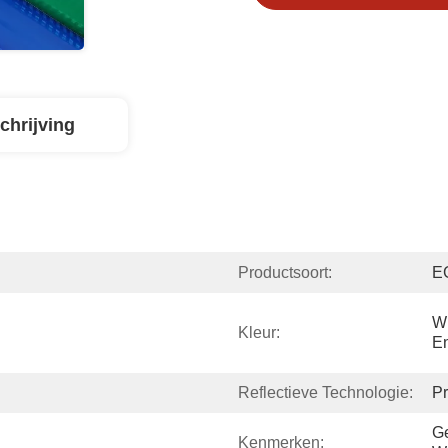
chrijving
Productsoort:
EG
Wi
Kleur:
En
Reflectieve Technologie:
Pr
Ge
Kenmerken: