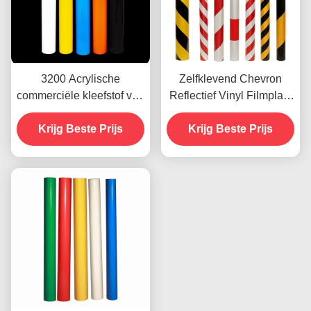
3200 Acrylische
Zelfklevend Chevron
commerciële kleefstof van
Reflectief Vinyl Filmplaat
vinyl met reflecterende
Vinyl Roll Reclame
Krijg Beste Prijs
folie
Krijg Beste Prijs
Kwaliteit