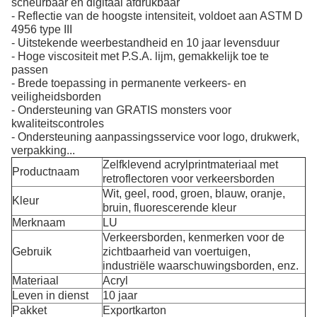
scheurbaar en digitaal afdrukbaar
- Reflectie van de hoogste intensiteit, voldoet aan ASTM D
4956 type III
- Uitstekende weerbestandheid en 10 jaar levensduur
- Hoge viscositeit met P.S.A. lijm, gemakkelijk toe te
passen
- Brede toepassing in permanente verkeers- en
veiligheidsborden
- Ondersteuning van GRATIS monsters voor
kwaliteitscontroles
- Ondersteuning aanpassingsservice voor logo, drukwerk,
verpakking...
Zelfklevend acrylprintmateriaal met
Productnaam
retroflectoren voor verkeersborden
Wit, geel, rood, groen, blauw, oranje,
Kleur
bruin, fluorescerende kleur
Merknaam
LU
Verkeersborden, kenmerken voor de
Gebruik
zichtbaarheid van voertuigen,
industriële waarschuwingsborden, enz.
Materiaal
Acryl
Leven in dienst
10 jaar
Pakket
Exportkarton