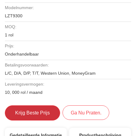
Modelnummer:
LZT9300
MOQ:
1 rol
Prijs:
Onderhandelbaar
Betalingsvoorwaarden:
L/C, D/A, D/P, T/T, Western Union, MoneyGram
Leveringsvermogen:
10, 000 rol / maand
Krijg Beste Prijs
Ga Nu Praten.
Gedetailleerde Informatie
Productbeschrijving