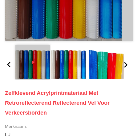
Zelfklevend Acrylprintmateriaal Met
Retroreflecterend Reflecterend Vel Voor
Verkeersborden
Merknaam:
LU