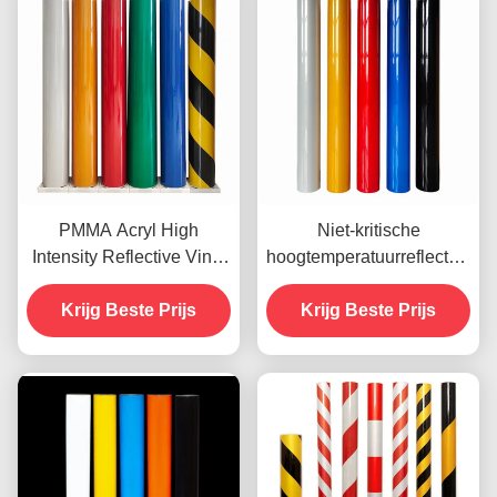
PMMA Acryl High
Niet-kritische
Intensity Reflective Vinyl
hoogtemperatuurreflecterend
voor straatborden
vinylfilm, ingenieursgraad
Krijg Beste Prijs
Krijg Beste Prijs
OEM