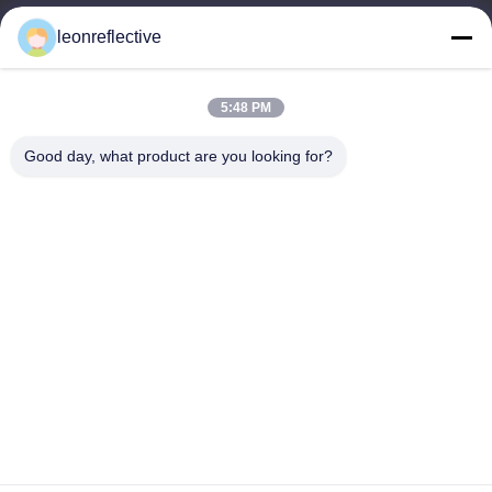
9:00-18:00
leonreflective
Ons adres
5:48 PM
Bedrijfsadres
Tweede verdieping, gebouw D2, Huayi Science and
Good day, what product are you looking for?
Technology Park, High-tech Zone, Hefei, Anhui, China
Fabrieksadres
Shoushu Modern Industrial Park, Huainan, Anhui, China
Tel.
0086-13524216265
De Goede Kwaliteit van China Prismatische reflecterende folie
Leverancier. Copyright © -2026 Anhui Lu Zheng Tong