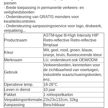
passen
- Brede toepassing in permanente verkeers- en
veiligheidsborden
- Ondersteuning van GRATIS monsters voor
kwaliteitscontroles
- Ondersteuning aanpassingsservice voor logo, drukwerk,
verpakking...
ASTM-type III-High Intensity HIP
Productnaam
Retro-reflective Retro-reflective
filmplaat
Wit, geel, rood, groen, blauw,
Kleur
oranje, bruin, fluorescerende kleur
Merknaam
LU, ondersteunt ook OEM/ODM
Verkeersborden, kenmerken voor
de zichtbaarheid van voertuigen,
Gebruik
industriële waarschuwingsborden,
enz.
Operatieve temp.
18-28°C
Leven in dienst
10 jaar
Pakket
1 rol/exportkarton
Verpakkingsinformatie.
23x23x132cm, 32kg
Aanpassing
Beschikbaar