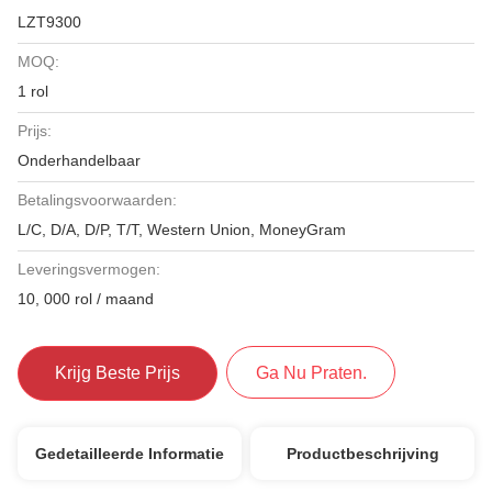
LZT9300
MOQ:
1 rol
Prijs:
Onderhandelbaar
Betalingsvoorwaarden:
L/C, D/A, D/P, T/T, Western Union, MoneyGram
Leveringsvermogen:
10, 000 rol / maand
Krijg Beste Prijs
Ga Nu Praten.
Gedetailleerde Informatie
Productbeschrijving