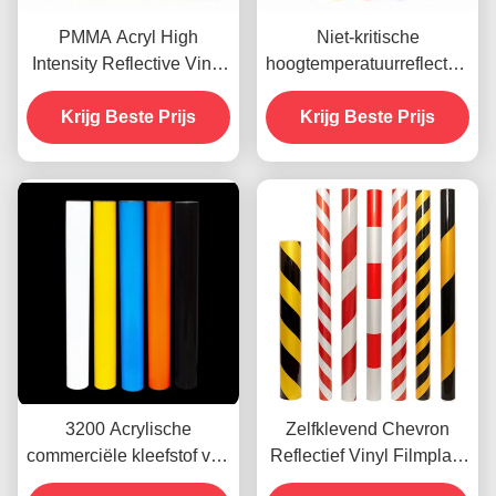
PMMA Acryl High
Niet-kritische
Intensity Reflective Vinyl
hoogtemperatuurreflecterend
voor straatborden
vinylfilm, ingenieursgraad
Krijg Beste Prijs
Krijg Beste Prijs
OEM
3200 Acrylische
Zelfklevend Chevron
commerciële kleefstof van
Reflectief Vinyl Filmplaat
vinyl met reflecterende
Vinyl Roll Reclame