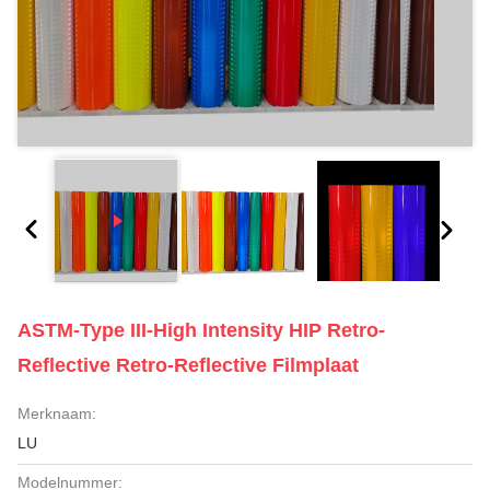
ASTM-Type III-High Intensity HIP Retro-
Reflective Retro-Reflective Filmplaat
Merknaam:
LU
Modelnummer: