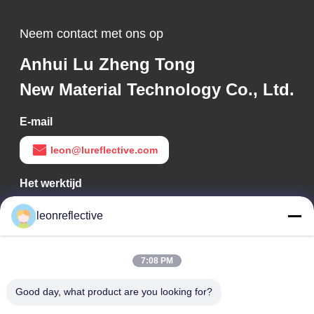
Neem contact met ons op
Anhui Lu Zheng Tong
New Material Technology Co., Ltd.
E-mail
leon@lureflective.com
Het werktijd
9:00-18:00
leonreflective
Ons adres
7:08 PM
Bedrijfsadres
Tweede verdieping, gebouw D2, Huayi Science and
Good day, what product are you looking for?
Technology Park, High-tech Zone, Hefei, Anhui, China