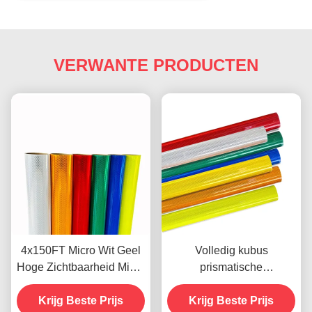
VERWANTE PRODUCTEN
4x150FT Micro Wit Geel
Volledig kubus
Hoge Zichtbaarheid Micro
prismatische
Diamantkwaliteit
diamantkwaliteit
Reflecterende Folie Vinyl
Krijg Beste Prijs
reflecterende folie met 10
Krijg Beste Prijs