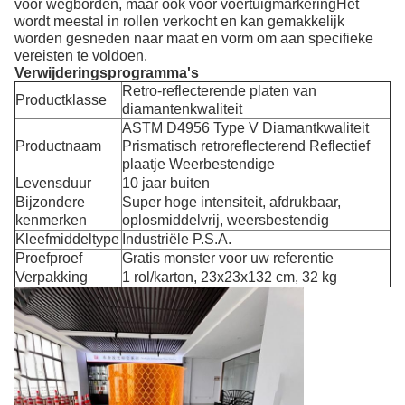
voor wegborden, maar ook voor voertuigmarkeringHet
wordt meestal in rollen verkocht en kan gemakkelijk
worden gesneden naar maat en vorm om aan specifieke
vereisten te voldoen.
Verwijderingsprogramma's
Retro-reflecterende platen van
Productklasse
diamantenkwaliteit
ASTM D4956 Type V Diamantkwaliteit
Productnaam
Prismatisch retroreflecterend Reflectief
plaatje Weerbestendige
Levensduur
10 jaar buiten
Bijzondere
Super hoge intensiteit, afdrukbaar,
kenmerken
oplosmiddelvrij, weersbestendig
Kleefmiddeltype
Industriële P.S.A.
Proefproef
Gratis monster voor uw referentie
Verpakking
1 rol/karton, 23x23x132 cm, 32 kg