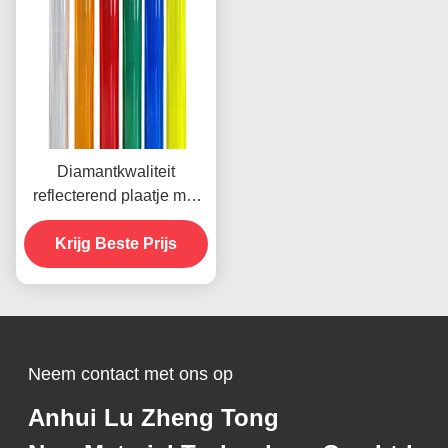
Diamantkwaliteit
reflecterend plaatje met
microprismatische
technologie voor 10 jaar
Krijg Beste Prijs
levensduur
Neem contact met ons op
Anhui Lu Zheng Tong