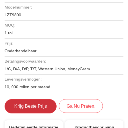
Modelnummer:
LZT9800
MOQ:
1 rol
Prijs:
Onderhandelbaar
Betalingsvoorwaarden:
L/C, D/A, D/P, T/T, Western Union, MoneyGram
Leveringsvermogen:
10, 000 rollen per maand
Krijg Beste Prijs
Ga Nu Praten.
Gedetailleerde Informatie
Productbeschrijving