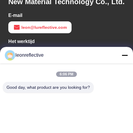
New Material Technology Co., Ltd.
E-mail
leon@lureflective.com
Het werktijd
9:00-18:00
leonreflective
Ons adres
6:06 PM
Bedrijfsadres
Tweede verdieping, gebouw D2, Huayi Science and
Good day, what product are you looking for?
Technology Park, High-tech Zone, Hefei, Anhui, China
Fabrieksadres
Shoushu Modern Industrial Park, Huainan, Anhui, China
Tel.
0086-13524216265