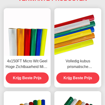
4x150FT Micro Wit Geel
Volledig kubus
Hoge Zichtbaarheid Micro
prismatische
Diamantkwaliteit
diamantkwaliteit
Reflecterende Folie Vinyl
Krijg Beste Prijs
reflecterende folie met 10
Krijg Beste Prijs
voor Verkeersborden
jaar prestatieleven voor
ODM
verkeersveiligheid