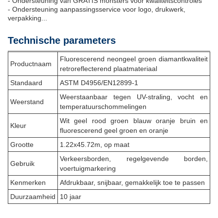
- Ondersteuning van GRATIS monsters voor kwaliteitscontroles
- Ondersteuning aanpassingsservice voor logo, drukwerk,
verpakking...
Technische parameters
Fluorescerend neongeel groen diamantkwaliteit
Productnaam
retroreflecterend plaatmateriaal
Standaard
ASTM D4956/EN12899-1
Weerstaanbaar tegen UV-straling, vocht en
Weerstand
temperatuurschommelingen
Wit geel rood groen blauw oranje bruin en
Kleur
fluorescerend geel groen en oranje
Grootte
1.22x45.72m, op maat
Verkeersborden, regelgevende borden,
Gebruik
voertuigmarkering
Kenmerken
Afdrukbaar, snijbaar, gemakkelijk toe te passen
Duurzaamheid
10 jaar