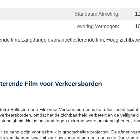
Standaard Afmeting:
1
Levering Vermogen:
1
ende film
, 
Langdurige diamantreflecterende film
, 
Hoog zichtbare
cterende Film voor Verkeersborden
Reflecterende Film voor Verkeersborden is de reflectiecoëfficiënt van d
or verkeersborden, omdat het de zichtbaarheid verbetert en de veiligheid
bestendigheid. Het is bestand tegen extreme weersomstandigheden, zoa
ze handig zijn voor gebruik in grootschalige projecten. De afmetinge
ilm van diamantkwaliteit voor uw verkeersborden, dan is de Duurzame 