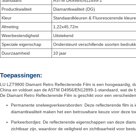
Standaard
ASTM D4956/EN12899-1
Productkwaliteit
Diamantkwaliteit (DG)
Kleur
Standaardkleuren & Fluorescerende kleur
Afmeting
1,22x45,72m
Weerbestendigheid
Uitstekend
Speciale eigenschap
Ondersteunt verschillende soorten bedrukk
Duurzaamheid
10 jaar
Toepassingen:
LU LZT9800 Diamant Retro Reflecterende Film is een hoogwaardig, duu
China en voldoet aan de ASTM D4956/EN12899-1-standaard, wat de be
De Diamant Retro Reflecterende Film is geschikt voor een verscheiden
Permanente snelwegverkeersborden: Deze reflecterende film is i
diamantkwaliteit maken het een betrouwbare keuze voor deze to
Parkeerbordjes: De reflecterende eigenschappen van deze diama
zichtbaar zijn, waardoor de veiligheid en zichtbaarheid voor bes