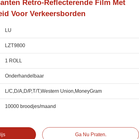
nten Retro-Reflecterende Film Met
eid Voor Verkeersborden
LU
LZT9800
1 ROLL
Onderhandelbaar
L/C,D/A,D/P,T/T,Western Union,MoneyGram
10000 broodjes/maand
ijs
Ga Nu Praten.