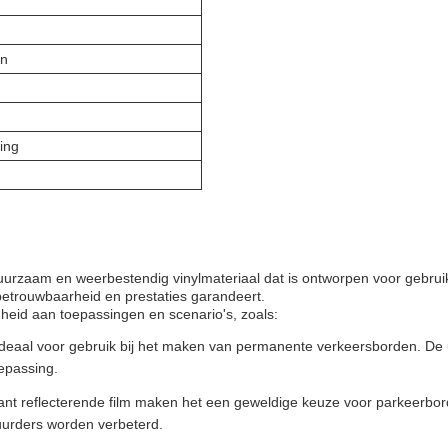
en
ing
rzaam en weerbestendig vinylmateriaal dat is ontworpen voor gebruik
trouwbaarheid en prestaties garandeert.
heid aan toepassingen en scenario's, zoals:
deaal voor gebruik bij het maken van permanente verkeersborden. De u
epassing.
nt reflecterende film maken het een geweldige keuze voor parkeerbor
tuurders worden verbeterd.