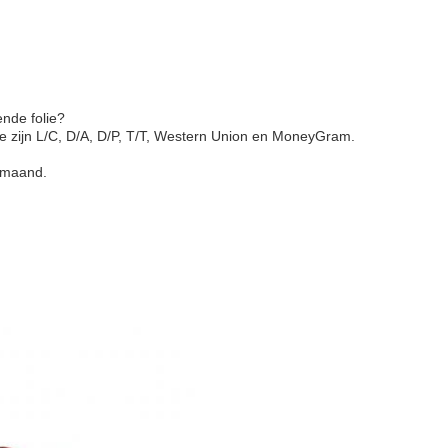
ende folie?
e zijn L/C, D/A, D/P, T/T, Western Union en MoneyGram.
r maand.