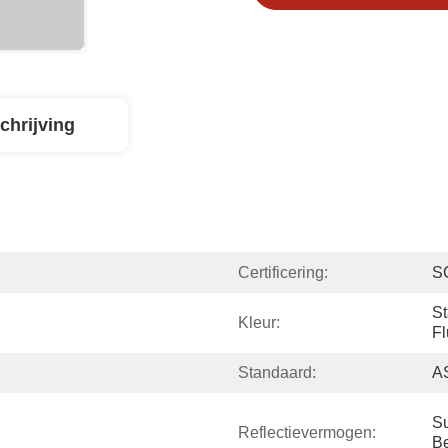
chrijving
Certificering:
S
St
Kleur:
Fl
Standaard:
A
Su
Reflectievermogen:
Be