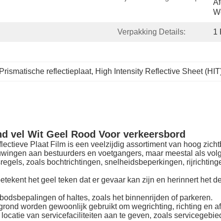
Af
W
Verpakking Details:
1 
Prismatische reflectieplaat
, 
High Intensity Reflective Sheet (HIT
end vel Wit Geel Rood Voor verkeersbord
ctieve Plaat Film is een veelzijdig assortiment van hoog zicht
huwingen aan bestuurders en voetgangers, maar meestal als volg
rsregels, zoals bochtrichtingen, snelheidsbeperkingen, rijrichti
betekent het geel teken dat er gevaar kan zijn en herinnert het
odsbepalingen of haltes, zoals het binnenrijden of parkeren.
rgrond worden gewoonlijk gebruikt om wegrichting, richting en a
ocatie van servicefaciliteiten aan te geven, zoals servicegebied