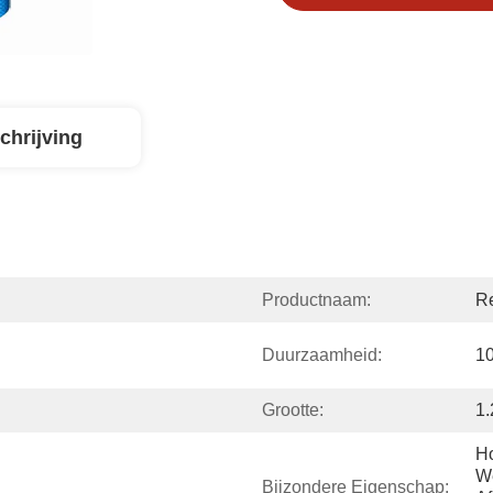
chrijving
Productnaam:
Re
Duurzaamheid:
10
Grootte:
1.
Ho
We
Bijzondere Eigenschap: