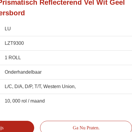
Prismatisch Reflecterend Vel Wit Geel
ersbord
LU
LZT9300
1 ROLL
Onderhandelbaar
L/C, D/A, D/P, T/T, Western Union,
10, 000 rol / maand
js
Ga Nu Praten.