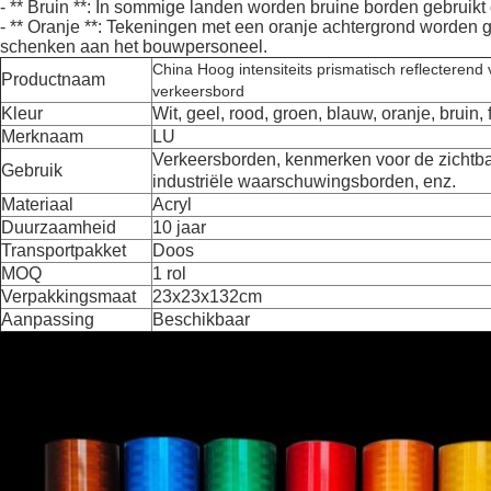
- ** Bruin **: In sommige landen worden bruine borden gebruik
- ** Oranje **: Tekeningen met een oranje achtergrond worden
schenken aan het bouwpersoneel.
China Hoog intensiteits prismatisch reflecterend
Productnaam
verkeersbord
Kleur
Wit, geel, rood, groen, blauw, oranje, bruin,
Merknaam
LU
Verkeersborden, kenmerken voor de zichtba
Gebruik
industriële waarschuwingsborden, enz.
Materiaal
Acryl
Duurzaamheid
10 jaar
Transportpakket
Doos
MOQ
1 rol
Verpakkingsmaat
23x23x132cm
Aanpassing
Beschikbaar