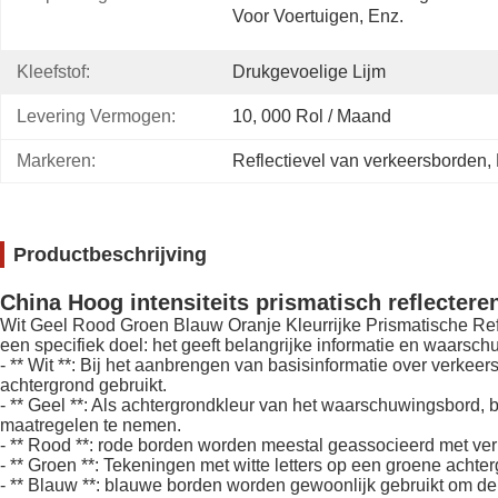
Voor Voertuigen, Enz.
Kleefstof:
Drukgevoelige Lijm
Levering Vermogen:
10, 000 Rol / Maand
Markeren:
Reflectievel van verkeersborden
, 
Productbeschrijving
China Hoog intensiteits prismatisch reflecter
Wit Geel Rood Groen Blauw Oranje Kleurrijke Prismatische Refle
een specifiek doel: het geeft belangrijke informatie en waarsc
- ** Wit **: Bij het aanbrengen van basisinformatie over verkee
achtergrond gebruikt.
- ** Geel **: Als achtergrondkleur van het waarschuwingsbord, 
maatregelen te nemen.
- ** Rood **: rode borden worden meestal geassocieerd met verb
- ** Groen **: Tekeningen met witte letters op een groene achte
- ** Blauw **: blauwe borden worden gewoonlijk gebruikt om de l