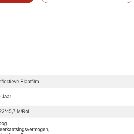
flectieve Plaatfilm
 Jaar
22*45,7 M/rol
og 
erkaatsingsvermogen, 