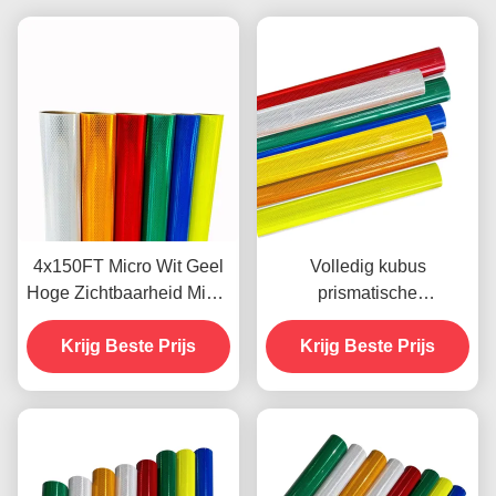
4x150FT Micro Wit Geel
Volledig kubus
Hoge Zichtbaarheid Micro
prismatische
Diamantkwaliteit
diamantkwaliteit
Reflecterende Folie Vinyl
Krijg Beste Prijs
reflecterende folie met 10
Krijg Beste Prijs
voor Verkeersborden
jaar prestatieleven voor
ODM
verkeersveiligheid