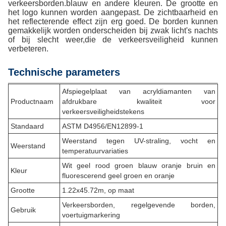
verkeersborden.blauw en andere kleuren. De grootte en
het logo kunnen worden aangepast. De zichtbaarheid en
het reflecterende effect zijn erg goed. De borden kunnen
gemakkelijk worden onderscheiden bij zwak licht's nachts
of bij slecht weer,die de verkeersveiligheid kunnen
verbeteren.
Technische parameters
Afspiegelplaat van acryldiamanten van
Productnaam
afdrukbare kwaliteit voor
verkeersveiligheidstekens
Standaard
ASTM D4956/EN12899-1
Weerstand tegen UV-straling, vocht en
Weerstand
temperatuurvariaties
Wit geel rood groen blauw oranje bruin en
Kleur
fluorescerend geel groen en oranje
Grootte
1.22x45.72m, op maat
Verkeersborden, regelgevende borden,
Gebruik
voertuigmarkering