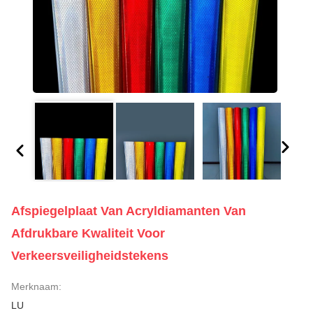
Afspiegelplaat Van Acryldiamanten Van
Afdrukbare Kwaliteit Voor
Verkeersveiligheidstekens
Merknaam:
LU