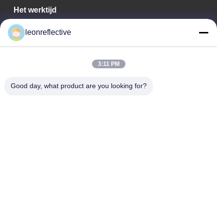
Het werktijd
9:00-18:00
leonreflective
Ons adres
3:11 PM
Bedrijfsadres
Tweede verdieping, gebouw D2, Huayi Science and
Good day, what product are you looking for?
Technology Park, High-tech Zone, Hefei, Anhui, China
Fabrieksadres
Shoushu Modern Industrial Park, Huainan, Anhui, China
Tel.
0086-13524216265
De Goede Kwaliteit van China Prismatische reflecterende folie