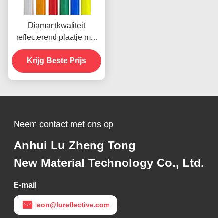
Diamantkwaliteit
reflecterend plaatje met
microprismatische
technologie voor 10 jaar
Krijg Beste Prijs
levensduur
Neem contact met ons op
Anhui Lu Zheng Tong
New Material Technology Co., Ltd.
E-mail
leon@lureflective.com