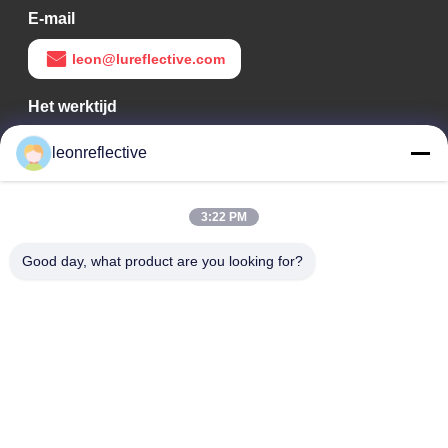
E-mail
leon@lureflective.com
Het werktijd
9:00-18:00
leonreflective
Ons adres
3:22 PM
Bedrijfsadres
Tweede verdieping, gebouw D2, Huayi Science and
Good day, what product are you looking for?
Technology Park, High-tech Zone, Hefei, Anhui, China
Fabrieksadres
Shoushu Modern Industrial Park, Huainan, Anhui, China
Tel.
0086-13524216265