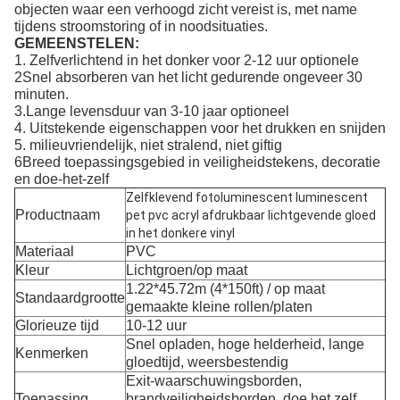
objecten waar een verhoogd zicht vereist is, met name
tijdens stroomstoring of in noodsituaties.
GEMEENSTELEN:
1. Zelfverlichtend in het donker voor 2-12 uur optionele
2Snel absorberen van het licht gedurende ongeveer 30
minuten.
3.Lange levensduur van 3-10 jaar optioneel
4. Uitstekende eigenschappen voor het drukken en snijden
5. milieuvriendelijk, niet stralend, niet giftig
6Breed toepassingsgebied in veiligheidstekens, decoratie
en doe-het-zelf
Zelfklevend fotoluminescent luminescent
Productnaam
pet pvc acryl afdrukbaar lichtgevende gloed
in het donkere vinyl
Materiaal
PVC
Kleur
Lichtgroen/op maat
1.22*45.72m (4*150ft) / op maat
Standaardgrootte
gemaakte kleine rollen/platen
Glorieuze tijd
10-12 uur
Snel opladen, hoge helderheid, lange
Kenmerken
gloedtijd, weersbestendig
Exit-waarschuwingsborden,
Toepassing
brandveiligheidsborden, doe het zelf,