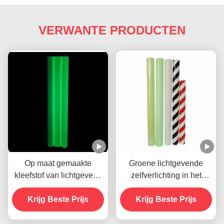
VERWANTE PRODUCTEN
Op maat gemaakte
Groene lichtgevende
kleefstof van lichtgevend
zelfverlichting in het
vinyl dat in het donker
donker Vinyl kleeffilm
gloeit voor gloeiende
Krijg Beste Prijs
voor noodsignaal
Krijg Beste Prijs
borden