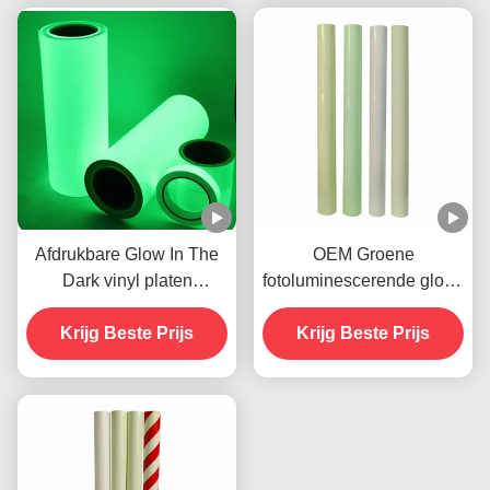
Afdrukbare Glow In The
OEM Groene
Dark vinyl platen
fotoluminescerende gloed
fotoluminescerend OEM
in het donker Sticker
Krijg Beste Prijs
Krijg Beste Prijs
Vinyl Kleeffilm