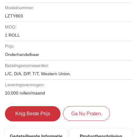
Modelnummer:
LZTY803
MOQ:
1 ROLL
Prijs:
Onderhandelbaar
Betalingsvoorwaarden:
L/C, D/A, D/P, T/T, Western Union,
Leveringsvermogen:
10,000 rollen/maand
Krijg Beste Prijs
Ga Nu Praten.
Gedetailleerde Informatie
Productbeschrijving