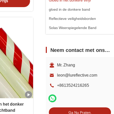
Gloed in het donkere vinyl
Prijs
gloed in de donkere band
Reflectieve veiligheidsborden
Solas Weerspiegelende Band
Neem contact met ons op
Mr. Zhang
leon@lureflective.com
+8613524216265
n het donker
lichtband
Ga Nu Praten.