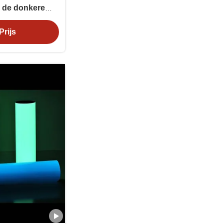
n de donkere
m
Prijs