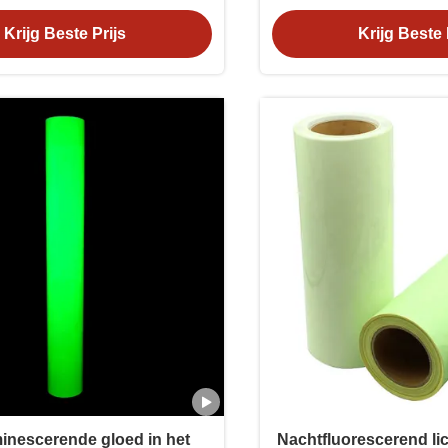
Krijg Beste Prijs
Krijg Beste 
inescerende gloed in het
Nachtfluorescerend li