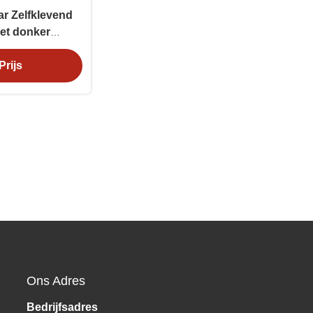
r Zelfklevend
het donker
 vinyl voor
Prijs
rschuwing
Ons Adres
Bedrijfsadres