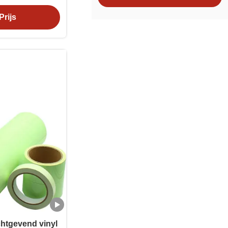
Prijs
chtgevend vinyl