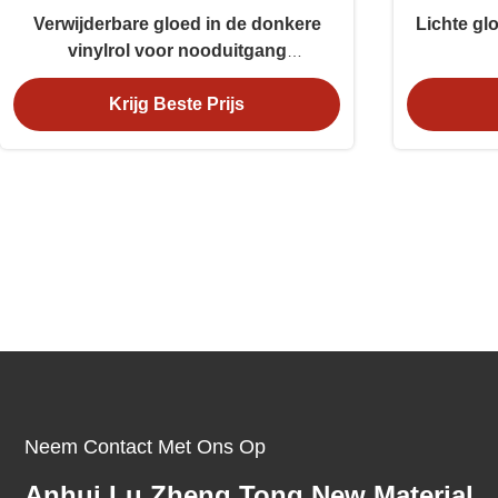
Verwijderbare gloed in de donkere
Lichte glo
vinylrol voor nooduitgang
waarschuwing
Krijg Beste Prijs
Neem Contact Met Ons Op
Anhui Lu Zheng Tong New Material