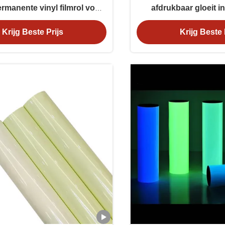
rmanente vinyl filmrol voor
afdrukbaar gloeit i
buiten
vinylfil
Krijg Beste Prijs
Krijg Beste 