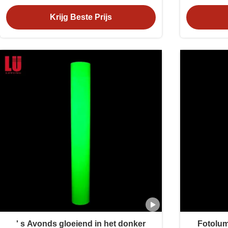
Kleeffilm
Krijg Beste Prijs
' s Avonds gloeiend in het donker
Fotolum