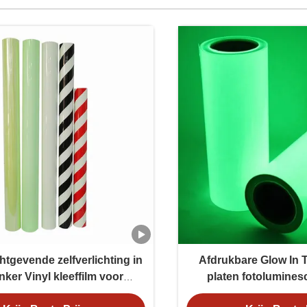
htgevende zelfverlichting in
Afdrukbare Glow In T
nker Vinyl kleeffilm voor
platen fotolumine
noodsignaal