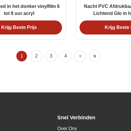
ed in het donker vinylfilm 6
Nacht PVC Afdrukbaa
tot 8 uur acryl
Lichtend Glo in 
Fotoluminescerend
Krijg Beste Prijs
Krijg Beste 
veiligheidswaa
1
2
3
4
Snel Verbinden
Over Ons