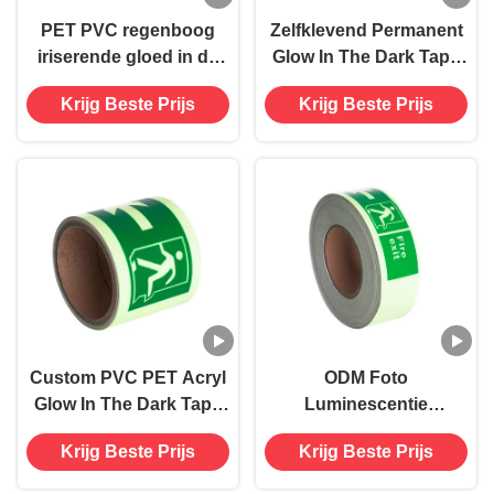
PET PVC regenboog
Zelfklevend Permanent
iriserende gloed in de
Glow In The Dark Tape
donkere band
Vinyl Strips voor
Krijg Beste Prijs
Krijg Beste Prijs
wandplafond
Custom PVC PET Acryl
ODM Foto
Glow In The Dark Tape
Luminescentie
Luminescerende vinyl
Lichtgevende Tape
Krijg Beste Prijs
Krijg Beste Prijs
sticker voor
Vlaggen Vinyl Film
veiligheidstekens
Stickers