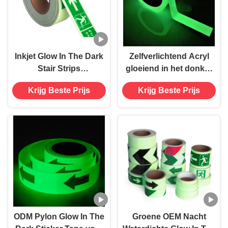
Inkjet Glow In The Dark
Zelfverlichtend Acryl
Stair Strips
gloeiend in het donker
Photoluminescent Vinyl
Tape voor eend
Krijg Beste Prijs
Krijg Beste Prijs
Film zelfklevend
afdrukbaar
ODM Pylon Glow In The
Groene OEM Nacht