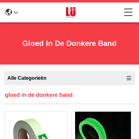
Gloed In De Donkere Band
Alle Categorieën
gloed in de donkere band