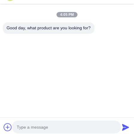
Ons adres
4:05 PM
Bedrijfsadres
Tweede verdieping, gebouw D2, Huayi Science and
Good day, what product are you looking for?
Technology Park, High-tech Zone, Hefei, Anhui, China
Fabrieksadres
Shoushu Modern Industrial Park, Huainan, Anhui, China
Tel.
0086-13524216265
De Goede Kwaliteit van China Prismatische reflecterende folie
Leverancier. Copyright © -2026 Anhui Lu Zheng Tong
New Material Technology Co., Ltd. . Alle rechten voorbehoudena.
Privacybeleid
|
Sitemap