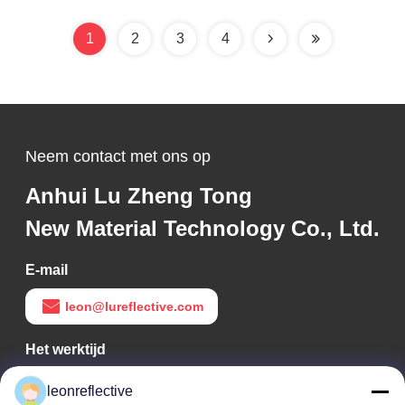
1
2
3
4
Neem contact met ons op
Anhui Lu Zheng Tong
New Material Technology Co., Ltd.
E-mail
leon@lureflective.com
Het werktijd
9:00-18:00
leonreflective