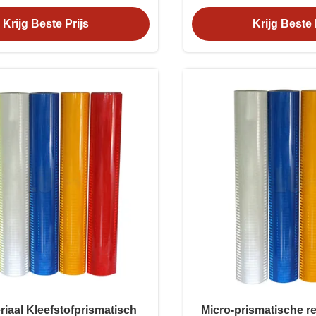
verkeersveiligheid
intensite
Krijg Beste Prijs
Krijg Beste 
iaal Kleefstofprismatisch
Micro-prismatische re