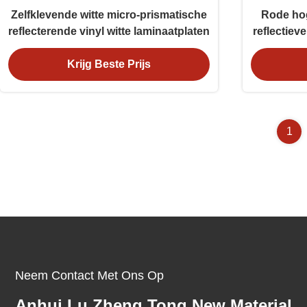
Zelfklevende witte micro-prismatische
Rode hog
reflecterende vinyl witte laminaatplaten
reflectieve
Krijg Beste Prijs
1
Neem Contact Met Ons Op
Anhui Lu Zheng Tong New Material