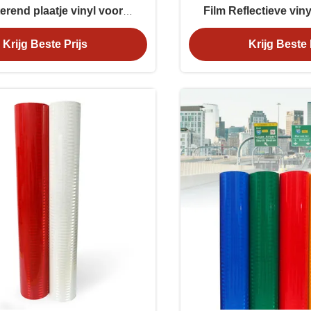
terend plaatje vinyl voor
Film Reflectieve vi
wegtekeningen
intensiteits zic
Krijg Beste Prijs
Krijg Beste 