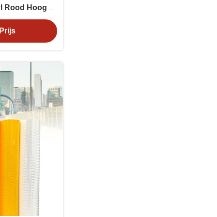
nyl Rood Hoog
htbaarheid
Prijs