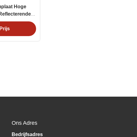
jmplaat Hoge
 Reflecterende
 ODM
Prijs
Ons Adres
Bedrijfsadres