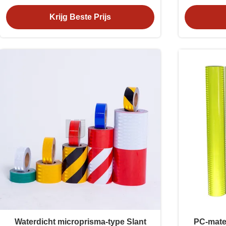
auto-stickers
Krijg Beste Prijs
Waterdicht microprisma-type Slant
PC-mater