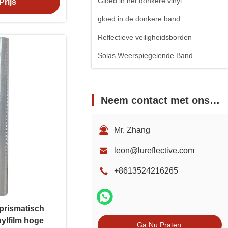
Gloed in het donkere vinyl
Prijs
gloed in de donkere band
Reflectieve veiligheidsborden
Solas Weerspiegelende Band
Neem contact met ons op
Mr. Zhang
leon@lureflective.com
+8613524216265
prismatisch
inylfilm hoge
Ga Nu Praten.