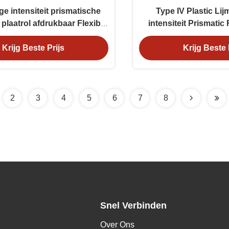
e intensiteit prismatische
Type IV Plastic Li
 plaatrol afdrukbaar Flexibel
intensiteit Prismatic
OEM
plaatvorm
Krijg Beste Prijs
Krijg Beste 
2
3
4
5
6
7
8
Snel Verbinden
Over Ons