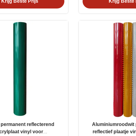
Krijg Beste Prijs
Krijg Beste 
permanent reflecterend
Aluminiumroodwit 
crylplaat vinyl voor
reflectief plaatje v