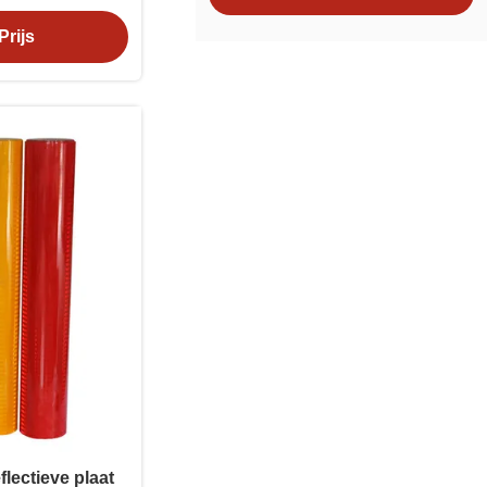
it
Prijs
flectieve plaat