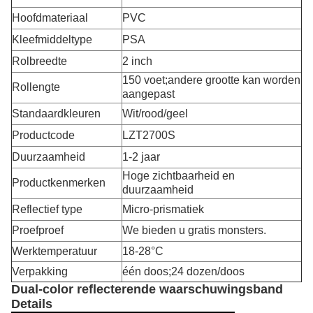
Hoofdmateriaal
PVC
Kleefmiddeltype
PSA
Rolbreedte
2 inch
150 voet;andere grootte kan worden
Rollengte
aangepast
Standaardkleuren
Wit/rood/geel
Productcode
LZT2700S
Duurzaamheid
1-2 jaar
Hoge zichtbaarheid en
Productkenmerken
duurzaamheid
Reflectief type
Micro-prismatiek
Proefproef
We bieden u gratis monsters.
Werktemperatuur
18-28°C
Verpakking
één doos;24 dozen/doos
Dual-color reflecterende waarschuwingsband
Details