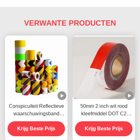
VERWANTE PRODUCTEN
Conspicuïteit Reflectieve
50mm 2 inch wit rood
waarschuwingsband
kleefmiddel DOT C2
Biocolor Zwart en Geel
reflecterende
Krijg Beste Prijs
veiligheidstape stickers
Krijg Beste Prijs
op vrachtwagen voor