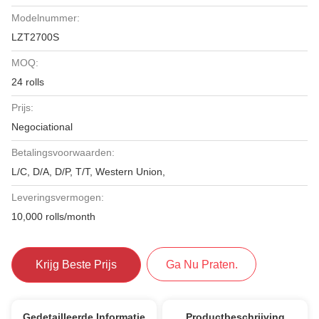
Modelnummer:
LZT2700S
MOQ:
24 rolls
Prijs:
Negociational
Betalingsvoorwaarden:
L/C, D/A, D/P, T/T, Western Union,
Leveringsvermogen:
10,000 rolls/month
Krijg Beste Prijs
Ga Nu Praten.
Gedetailleerde Informatie
Productbeschrijving