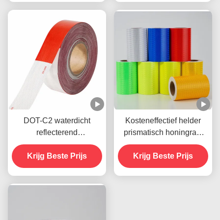
voertuigen
DOT-C2 waterdicht
Kosteneffectief helder
reflecterend
prismatisch honingraat
veiligheidsband in rood
reflecterend
Krijg Beste Prijs
en wit Lijm voor
veiligheidsmerkband
Krijg Beste Prijs
aanhangwagens
Verkeersborden