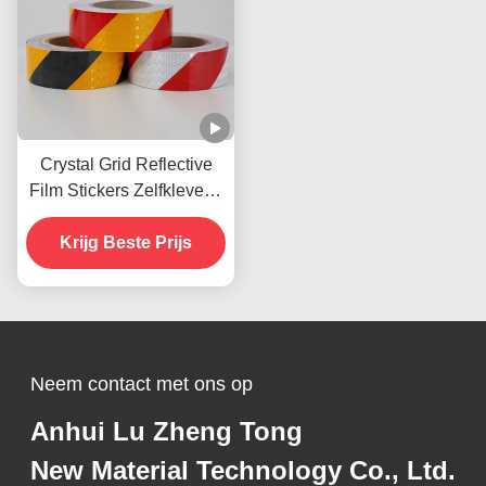
Crystal Grid Reflective
Film Stickers Zelfklevend
Raster Reflective Vinyl
Krijg Beste Prijs
voor wegteken
Neem contact met ons op
Anhui Lu Zheng Tong
New Material Technology Co., Ltd.