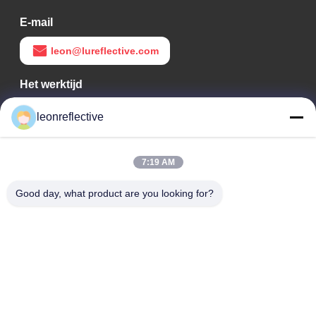
E-mail
leon@lureflective.com
Het werktijd
9:00-18:00
leonreflective
Ons adres
7:19 AM
Bedrijfsadres
Tweede verdieping, gebouw D2, Huayi Science and
Good day, what product are you looking for?
Technology Park, High-tech Zone, Hefei, Anhui, China
Fabrieksadres
Shoushu Modern Industrial Park, Huainan, Anhui, China
Tel.
0086-13524216265