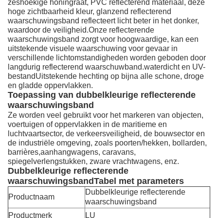
zeshoekige honingraat, PVC reflecterend materiaal, deze
hoge zichtbaarheid kleur, glanzend reflecterend
waarschuwingsband reflecteert licht beter in het donker,
waardoor de veiligheid.Onze reflecterende
waarschuwingsband zorgt voor hoogwaardige, kan een
uitstekende visuele waarschuwing voor gevaar in
verschillende lichtomstandigheden worden geboden door
langdurig reflecterend waarschuwband.waterdicht en UV-
bestandUitstekende hechting op bijna alle schone, droge
en gladde oppervlakken.
Toepassing van dubbelkleurige reflecterende
waarschuwingsband
Ze worden veel gebruikt voor het markeren van objecten,
voertuigen of oppervlakken in de maritieme en
luchtvaartsector, de verkeersveiligheid, de bouwsector en
de industriële omgeving, zoals poorten/hekken, bollarden,
barrières,aanhangwagens, caravans,
spiegelverlengstukken, zware vrachtwagens, enz.
Dubbelkleurige reflecterende
waarschuwingsband
Tabel met parameters
Dubbelkleurige reflecterende
Productnaam
waarschuwingsband
Productmerk
LU