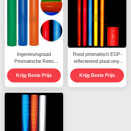
Ingenieursgraad
Rood prismatisch EGP-
Prismatische Retro
reflecterend plaat vinyl
Reflectieve Plaat Voor
voor ecologisch
Krijg Beste Prijs
Verkeersborden
oplosmiddel UV-printen
Krijg Beste Prijs