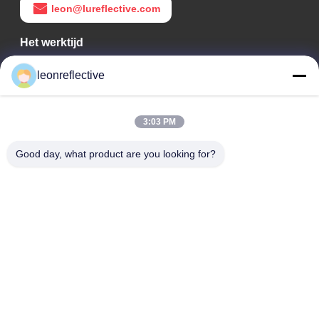
leon@lureflective.com
Het werktijd
9:00-18:00
leonreflective
Ons adres
3:03 PM
Bedrijfsadres
Tweede verdieping, gebouw D2, Huayi Science and
Good day, what product are you looking for?
Technology Park, High-tech Zone, Hefei, Anhui, China
Fabrieksadres
Shoushu Modern Industrial Park, Huainan, Anhui, China
Tel.
0086-13524216265