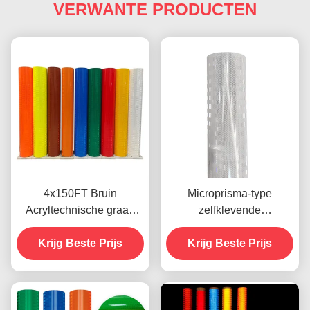
VERWANTE PRODUCTEN
4x150FT Bruin
Microprisma-type
Acryltechnische graad
zelfklevende
EGP Prismatisch
gealuminiseerde Egp-
Retroreflecterend Vinyl
Krijg Beste Prijs
reflecterende film
Krijg Beste Prijs
voor wegborden