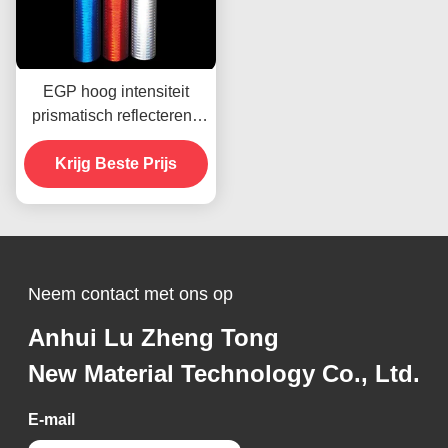
EGP hoog intensiteit
prismatisch reflecterend
kleefmiddel vinylplaat
Krijg Beste Prijs
filmmateriaal
Neem contact met ons op
Anhui Lu Zheng Tong
New Material Technology Co., Ltd.
E-mail