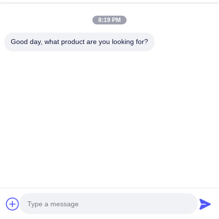
Ons adres
8:19 PM
Bedrijfsadres
Tweede verdieping, gebouw D2, Huayi Science and
Good day, what product are you looking for?
Technology Park, High-tech Zone, Hefei, Anhui, China
Fabrieksadres
Shoushu Modern Industrial Park, Huainan, Anhui, China
Tel.
0086-13524216265
De Goede Kwaliteit van China Prismatische reflecterende folie
Leverancier. Copyright © -2026 Anhui Lu Zheng Tong
New Material Technology Co., Ltd. . Alle rechten voorbehoudena.
Privacybeleid
|
Sitemap