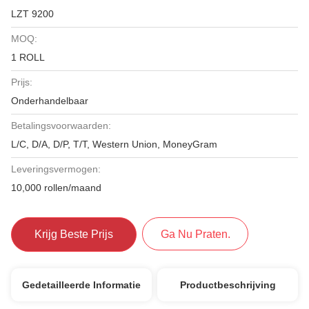
LZT 9200
MOQ:
1 ROLL
Prijs:
Onderhandelbaar
Betalingsvoorwaarden:
L/C, D/A, D/P, T/T, Western Union, MoneyGram
Leveringsvermogen:
10,000 rollen/maand
Krijg Beste Prijs
Ga Nu Praten.
Gedetailleerde Informatie
Productbeschrijving