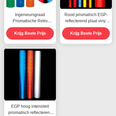
Ingenieursgraad
Rood prismatisch EGP-
Prismatische Retro
reflecterend plaat vinyl
Reflectieve Plaat Voor
voor ecologisch
Krijg Beste Prijs
Verkeersborden
oplosmiddel UV-printen
Krijg Beste Prijs
EGP hoog intensiteit
prismatisch reflecterend