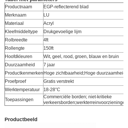
Productnaam
EGP-reflecterend blad
Merknaam
LU
Materiaal
Acryl
Kleefmiddeltype
Drukgevoelige lijm
Rolbreedte
4ft
Rollengte
150ft
Hoofdkleuren
Wit, geel, rood, groen, blauw en bruin
Duurzaamheid
7 jaar
Productkenmerken
Hoge zichtbaarheid;Hoge duurzaamheid
Proefproef
Gratis verstrekt
Werktemperatuur
18-28
°C
Commerciële borden; niet-kritieke
Toepassingen
verkeersborden;werkterreinvoorzieningen
Productbeeld