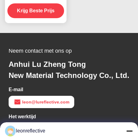
kleefmiddel vinylplaat
Krijg Beste Prijs
filmmateriaal
Neem contact met ons op
Anhui Lu Zheng Tong
New Material Technology Co., Ltd.
E-mail
leon@lureflective.com
Het werktijd
9:00-18:00
leonreflective