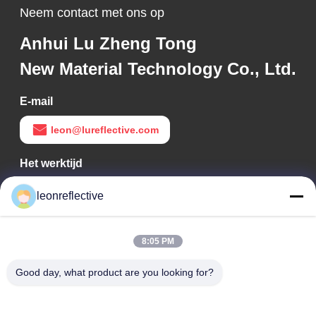
Neem contact met ons op
Anhui Lu Zheng Tong
New Material Technology Co., Ltd.
E-mail
leon@lureflective.com
Het werktijd
9:00-18:00
leonreflective
Ons adres
8:05 PM
Bedrijfsadres
Tweede verdieping, gebouw D2, Huayi Science and
Good day, what product are you looking for?
Technology Park, High-tech Zone, Hefei, Anhui, China
Fabrieksadres