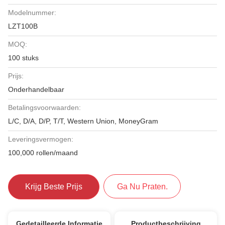
Modelnummer:
LZT100B
MOQ:
100 stuks
Prijs:
Onderhandelbaar
Betalingsvoorwaarden:
L/C, D/A, D/P, T/T, Western Union, MoneyGram
Leveringsvermogen:
100,000 rollen/maand
Krijg Beste Prijs
Ga Nu Praten.
Gedetailleerde Informatie
Productbeschrijving