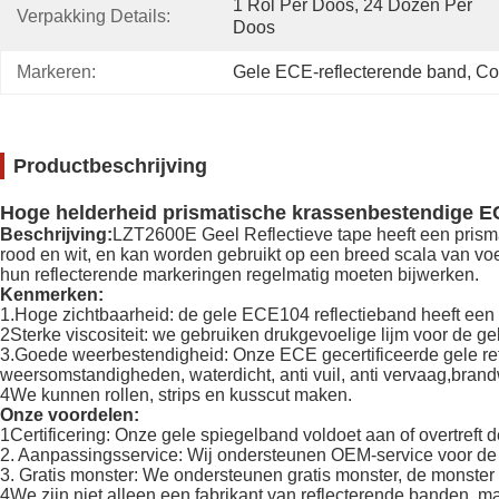
1 Rol Per Doos, 24 Dozen Per 
Verpakking Details:
Doos
Markeren:
Gele ECE-reflecterende band
, 
Co
Productbeschrijving
Hoge helderheid prismatische krassenbestendige EC
Beschrijving:
LZT2600E Geel Reflectieve tape heeft een prisma-
rood en wit, en kan worden gebruikt op een breed scala van v
hun reflecterende markeringen regelmatig moeten bijwerken.
Kenmerken:
1.Hoge zichtbaarheid: de gele ECE104 reflectieband heeft een 
2Sterke viscositeit: we gebruiken drukgevoelige lijm voor de gele
3.Goede weerbestendigheid: Onze ECE gecertificeerde gele ref
weersomstandigheden, waterdicht, anti vuil, anti vervaag,bran
4We kunnen rollen, strips en kusscut maken.
Onze voordelen:
1Certificering: Onze gele spiegelband voldoet aan of overtref
2. Aanpassingsservice: Wij ondersteunen OEM-service voor de 
3. Gratis monster: We ondersteunen gratis monster, de monster 
4We zijn niet alleen een fabrikant van reflecterende banden, 