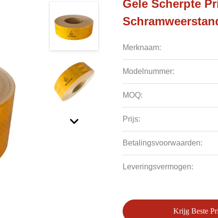
Gele Scherpte Pr
Schramweerstan
Merknaam:
Modelnummer:
MOQ:
Prijs:
Betalingsvoorwaarden:
Leveringsvermogen:
Krijg Beste Pri