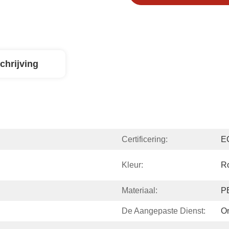
chrijving
Certificering:
E
Kleur:
Ro
Materiaal:
P
De Aangepaste Dienst:
O