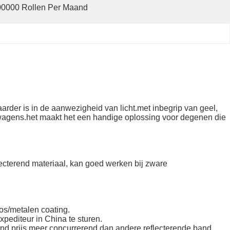
00000 Rollen Per Maand
arder is in de aanwezigheid van licht.met inbegrip van geel,
wagens.het maakt het een handige oplossing voor degenen die
ecterend materiaal, kan goed werken bij zware
os/metalen coating.
pediteur in China te sturen.
and prijs meer concurrerend dan andere reflecterende band