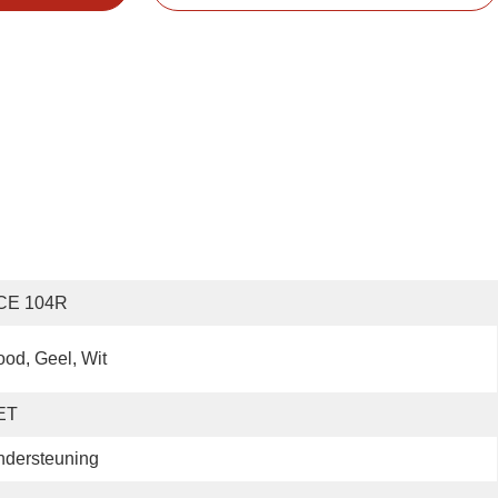
CE 104R
od, Geel, Wit
ET
ndersteuning