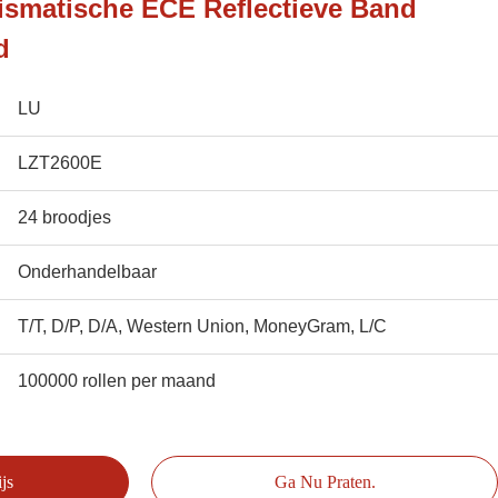
ismatische ECE Reflectieve Band
d
LU
LZT2600E
24 broodjes
Onderhandelbaar
T/T, D/P, D/A, Western Union, MoneyGram, L/C
100000 rollen per maand
js
Ga Nu Praten.