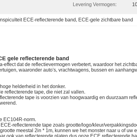
Levering Vermogen:
1
nspicuïteit ECE-reflecterende band
, 
ECE-gele zichtbare band
E gele reflecterende band
effect dat de reflectievermogen verbetert, waardoor het zichtba
oertuigen, waaronder auto's, vrachtwagens, bussen en aanhang
hoge helderheid in het donker.
 reflecterende tape, die niet zal vallen.
lecterende tape is voorzien van hoogwaardig en duurzaam refl
dwerend.
t de EC104R-norm.
ECE-reflecterende tape zoals grootte/logo/kleur/verpakkingsdo
grootte meestal 2in * 1m, kunnen we het monster naar u of uw ex
maar ook van reflecterende platen.dus onze ECE reflecterende b