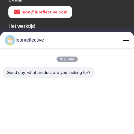
leon@lureflective.com
Het werktijd
9:00-18:00
leonreflective
Ons adres
9:25 AM
Bedrijfsadres
Tweede verdieping, gebouw D2, Huayi Science and
Good day, what product are you looking for?
Technology Park, High-tech Zone, Hefei, Anhui, China
Fabrieksadres
Shoushu Modern Industrial Park, Huainan, Anhui, China
Tel.
0086-13524216265