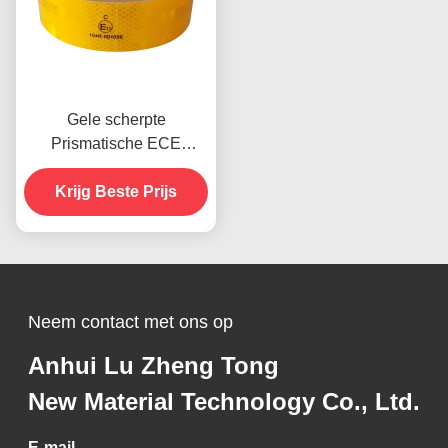
Gele scherpte
Prismatische ECE
Reflectieve band
Schramweerstand
Krijg Beste Prijs
Neem contact met ons op
Anhui Lu Zheng Tong
New Material Technology Co., Ltd.
E-mail