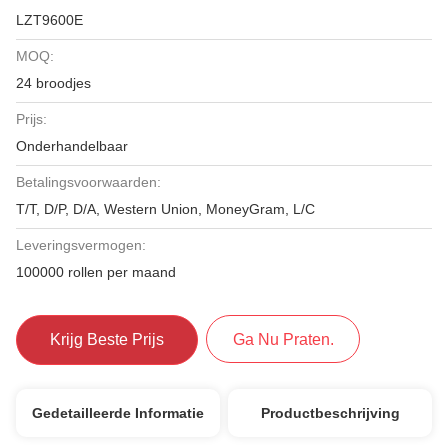
LZT9600E
MOQ:
24 broodjes
Prijs:
Onderhandelbaar
Betalingsvoorwaarden:
T/T, D/P, D/A, Western Union, MoneyGram, L/C
Leveringsvermogen:
100000 rollen per maand
Krijg Beste Prijs
Ga Nu Praten.
Gedetailleerde Informatie
Productbeschrijving