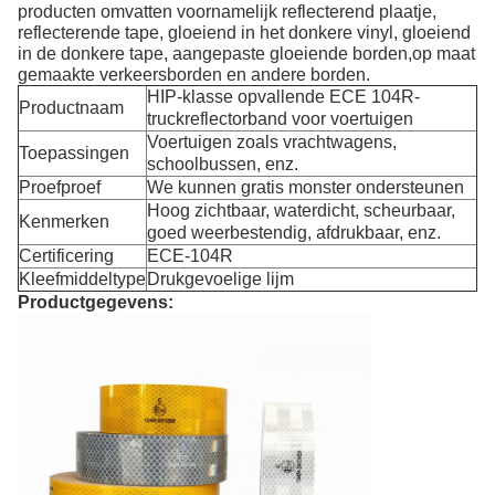
producten omvatten voornamelijk reflecterend plaatje,
reflecterende tape, gloeiend in het donkere vinyl, gloeiend
in de donkere tape, aangepaste gloeiende borden,op maat
gemaakte verkeersborden en andere borden.
HIP-klasse opvallende ECE 104R-
Productnaam
truckreflectorband voor voertuigen
Voertuigen zoals vrachtwagens,
Toepassingen
schoolbussen, enz.
Proefproef
We kunnen gratis monster ondersteunen
Hoog zichtbaar, waterdicht, scheurbaar,
Kenmerken
goed weerbestendig, afdrukbaar, enz.
Certificering
ECE-104R
Kleefmiddeltype
Drukgevoelige lijm
Productgegevens: