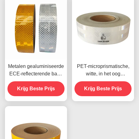
Metalen gealuminiseerde
PET-microprismatische,
ECE-reflecterende band
witte, in het oog
Rood Geel Wit Voor
springende band,
Krijg Beste Prijs
aanhangwagen
reflecterende band voor
Krijg Beste Prijs
voertuigen, ECE-
gecertificeerd