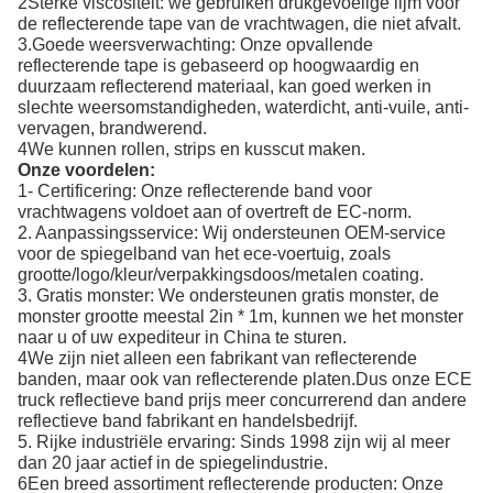
2Sterke viscositeit: we gebruiken drukgevoelige lijm voor
de reflecterende tape van de vrachtwagen, die niet afvalt.
3.Goede weersverwachting: Onze opvallende
reflecterende tape is gebaseerd op hoogwaardig en
duurzaam reflecterend materiaal, kan goed werken in
slechte weersomstandigheden, waterdicht, anti-vuile, anti-
vervagen, brandwerend.
4We kunnen rollen, strips en kusscut maken.
Onze voordelen:
1- Certificering: Onze reflecterende band voor
vrachtwagens voldoet aan of overtreft de EC-norm.
2. Aanpassingsservice: Wij ondersteunen OEM-service
voor de spiegelband van het ece-voertuig, zoals
grootte/logo/kleur/verpakkingsdoos/metalen coating.
3. Gratis monster: We ondersteunen gratis monster, de
monster grootte meestal 2in * 1m, kunnen we het monster
naar u of uw expediteur in China te sturen.
4We zijn niet alleen een fabrikant van reflecterende
banden, maar ook van reflecterende platen.Dus onze ECE
truck reflectieve band prijs meer concurrerend dan andere
reflectieve band fabrikant en handelsbedrijf.
5. Rijke industriële ervaring: Sinds 1998 zijn wij al meer
dan 20 jaar actief in de spiegelindustrie.
6Een breed assortiment reflecterende producten: Onze