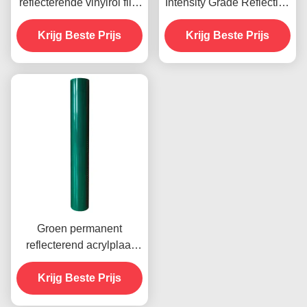
reflecterende vinylrol film
Intensity Grade Reflective
hoge intensiteit
Slant Strip Film 9300s
Krijg Beste Prijs
Voor auto-stickers
Krijg Beste Prijs
Groen permanent
reflecterend acrylplaat
vinyl voor
verkeersveiligheid
Krijg Beste Prijs