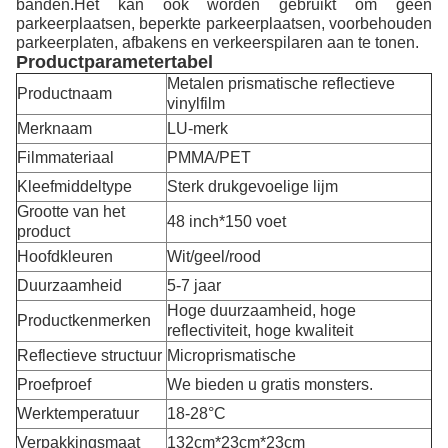
banden.Het kan ook worden gebruikt om geen 
parkeerplaatsen, beperkte parkeerplaatsen, voorbehouden 
parkeerplaten, afbakens en verkeerspilaren aan te tonen.
Productparametertabel
Metalen prismatische reflectieve
Productnaam
vinylfilm
Merknaam
LU-merk
Filmmateriaal
PMMA/PET
Kleefmiddeltype
Sterk drukgevoelige lijm
Grootte van het
48 inch*150 voet
product
Hoofdkleuren
Wit/geel/rood
Duurzaamheid
5-7 jaar
Hoge duurzaamheid, hoge
Productkenmerken
reflectiviteit, hoge kwaliteit
Reflectieve structuur
Microprismatische
Proefproef
We bieden u gratis monsters.
Werktemperatuur
18-28
°C
Verpakkingsmaat
132cm*23cm*23cm