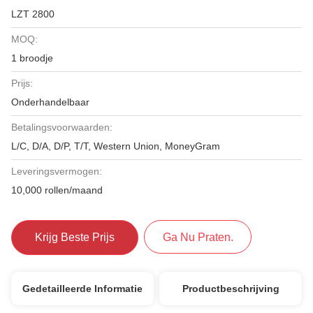
LZT 2800
MOQ:
1 broodje
Prijs:
Onderhandelbaar
Betalingsvoorwaarden:
L/C, D/A, D/P, T/T, Western Union, MoneyGram
Leveringsvermogen:
10,000 rollen/maand
Krijg Beste Prijs
Ga Nu Praten.
Gedetailleerde Informatie
Productbeschrijving