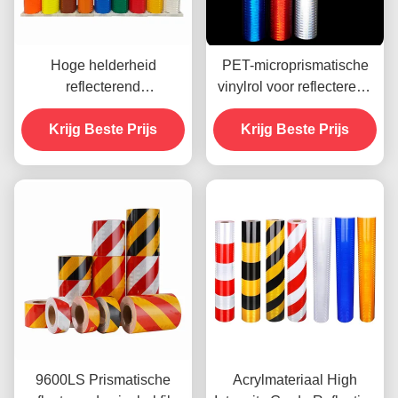
Hoge helderheid
PET-microprismatische
reflecterend
vinylrol voor reflecterend
kunststofplaat
plaatje voor
Krijg Beste Prijs
Prismatisch EGP
verkeersveiligheid
Krijg Beste Prijs
reflecterend vinylplaat
9600LS Prismatische
Acrylmateriaal High