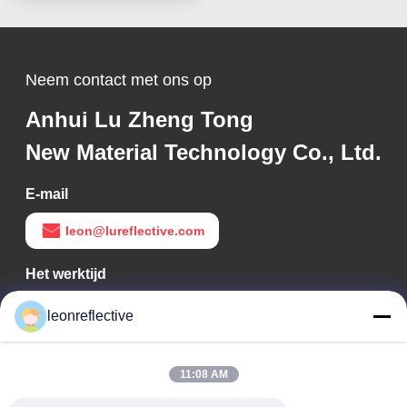
Neem contact met ons op
Anhui Lu Zheng Tong
New Material Technology Co., Ltd.
E-mail
leon@lureflective.com
Het werktijd
9:00-18:00
leonreflective
Ons adres
11:08 AM
Bedrijfsadres
Tweede verdieping, gebouw D2, Huayi Science and