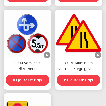
OEM Verplichte
ODM Aluminium
reflecterende
verplichte regelgevende
verkeersborden
wegborden voor
Versnellingsbeperking
Krijg Beste Prijs
voertuigen die kunnen
Krijg Beste Prijs
Voor verkeersveiligheid
worden afgedrukt
waarschuwing