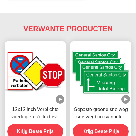
VERWANTE PRODUCTEN
12x12 inch Verplichte
Gepaste groene snelweg
voertuigen Reflectieve
snelwegbordsymbolen
verkeersborden Stop voor
verkeer
Krijg Beste Prijs
straatweg
hoofdwegbordsymbolen
Krijg Beste Prijs