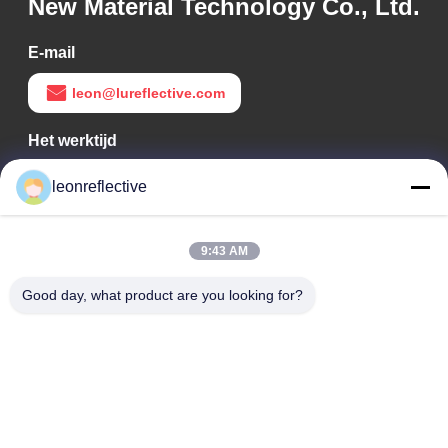
New Material Technology Co., Ltd.
E-mail
leon@lureflective.com
Het werktijd
9:00-18:00
leonreflective
Ons adres
9:43 AM
Bedrijfsadres
Tweede verdieping, gebouw D2, Huayi Science and
Good day, what product are you looking for?
Technology Park, High-tech Zone, Hefei, Anhui, China
Fabrieksadres
Shoushu Modern Industrial Park, Huainan, Anhui, China
Tel.
0086-13524216265