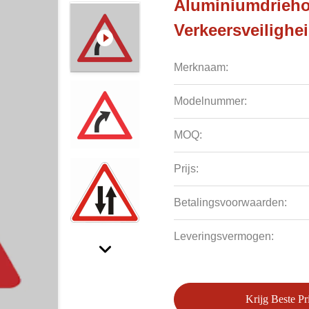
Aluminiumdrieho
Verkeersveiligh
Merknaam:
Modelnummer:
MOQ:
Prijs:
Betalingsvoorwaarden:
Leveringsvermogen:
Krijg Beste Pri