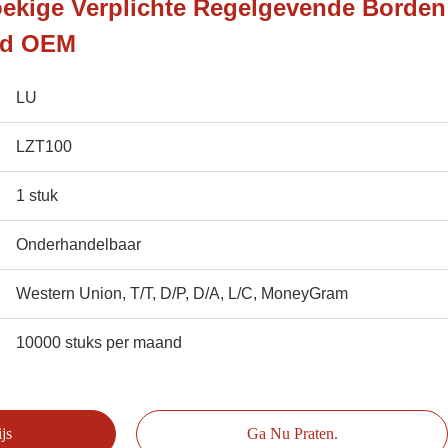
ekige Verplichte Regelgevende Borden
eid OEM
LU
LZT100
1 stuk
Onderhandelbaar
Western Union, T/T, D/P, D/A, L/C, MoneyGram
10000 stuks per maand
js
Ga Nu Praten.