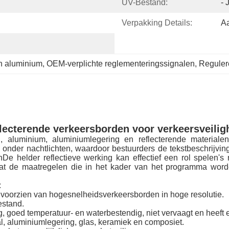
UV-Bestand:
- 
Verpakking Details:
A
an aluminium
, 
OEM-verplichte reglementeringssignalen
, 
Reguler
lecterende verkeersborden voor verkeersveilig
al, aluminium, aluminiumlegering en reflecterende materia
en onder nachtlichten, waardoor bestuurders de tekstbeschrij
e helder reflectieve werking kan effectief een rol spelen's
de maatregelen die in het kader van het programma worden
:
er voorzien van hogesnelheidsverkeersborden in hoge resolutie.
bestand.
g, goed temperatuur- en waterbestendig, niet vervaagt en heeft 
al, aluminiumlegering, glas, keramiek en composiet.