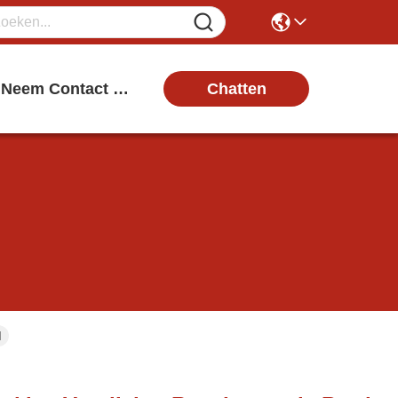
Chatten
Neem Contact Met Ons Op
M