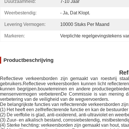
Duurzaamheid:
7-10 Jaar
Weerbestendig:
- Ja, Dat Klopt.
Levering Vermogen:
10000 Stuks Per Maand
Markeren:
Verplichte regelgevingstekens v
Productbeschrijving
Ref
Reflectieve verkeersborden zijn gemaakt van roestvrij sta
gebruikers.Reflectieve verkeersborden kunnen licht reflecter
kunnen begrijpen.bouwterreinen en andere productiegebiedenD
mensenvermogen verbeterenDe Commissie is van mening dat 
verbetering van de veiligheid van de wegvervoerders.
De belangrijkste functies van reflecterende verkeersborden zijn
(1) Het heeft een zelfreflecterende functie en kan de bestuurd
(2) De verffolie is glad, anti-oxiderend, anti-ultraviolet en weer
(3) Zuur- en alkalisch bestand, corrosiebestendig, mistbestendi
(4) Sterke hechting: verkeersborden zijn gemaakt van hout, sta