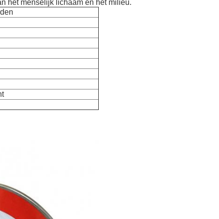
van het menselijk lichaam en het milieu.
rden
ht