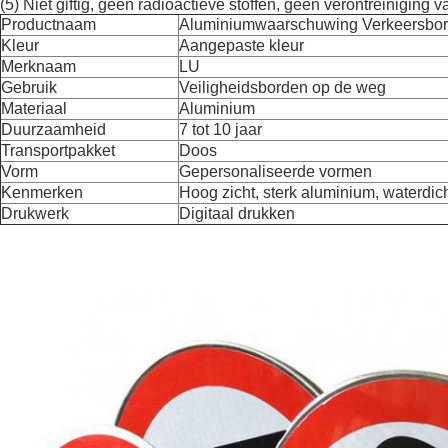
(5) Niet giftig, geen radioactieve stoffen, geen verontreiniging 
Productnaam
Aluminiumwaarschuwing Verkeersbo
Kleur
Aangepaste kleur
Merknaam
LU
Gebruik
Veiligheidsborden op de weg
Materiaal
Aluminium
Duurzaamheid
7 tot 10 jaar
Transportpakket
Doos
Vorm
Gepersonaliseerde vormen
Kenmerken
Hoog zicht, sterk aluminium, waterdic
Drukwerk
Digitaal drukken