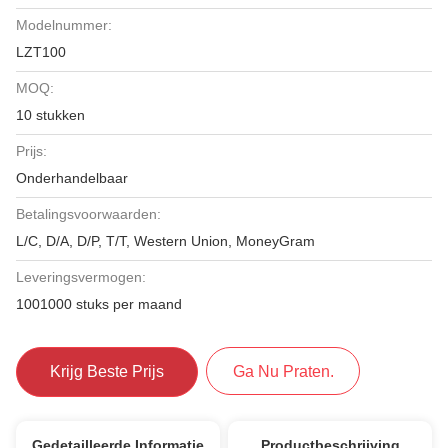
Modelnummer:
LZT100
MOQ:
10 stukken
Prijs:
Onderhandelbaar
Betalingsvoorwaarden:
L/C, D/A, D/P, T/T, Western Union, MoneyGram
Leveringsvermogen:
1001000 stuks per maand
Krijg Beste Prijs
Ga Nu Praten.
Gedetailleerde Informatie
Productbeschrijving