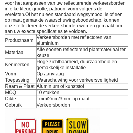
voor het aanpassen van uw reflecterende verkeersborden
in elke kleur, grootte, patroon, vorm volgens de
vereisten.Of het nu een standaard wegsymbool is of een
op maat gemaakte waarschuwingsboodschap, kunnen
onze reflecterende verkeersborden worden gemaakt om
aan uw exacte specificaties te voldoen.
Verkeersborden met reflectoren van
Productnaam
aluminium
Alle soorten reflecterend plaatmateriaal ter
Materiaal
keuze
Hoge zichtbaarheid, duurzaamheid en
Kenmerken
gemakkelijke installatie
Vorm
Op aanvraag
Toepassing
Waarschuwing voor verkeersveiligheid
Raam & Plaat
Aluminium of kunststof
MOQ
10 stukken
Dikte
1mm/2mm/3mm, op maat
Gebruik
Verkeersborden