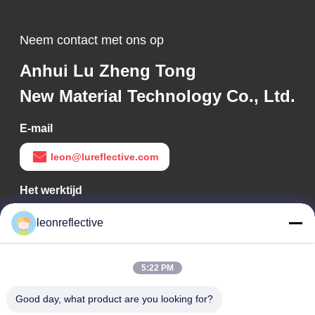
Neem contact met ons op
Anhui Lu Zheng Tong
New Material Technology Co., Ltd.
E-mail
leon@lureflective.com
Het werktijd
9:00-18:00
leonreflective
Ons adres
5:22 PM
Bedrijfsadres
Tweede verdieping, gebouw D2, Huayi Science and
Good day, what product are you looking for?
Technology Park, High-tech Zone, Hefei, Anhui, China