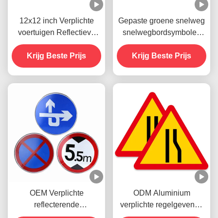
12x12 inch Verplichte
Gepaste groene snelweg
voertuigen Reflectieve
snelwegbordsymbolen
verkeersborden Stop voor
verkeer
Krijg Beste Prijs
straatweg
hoofdwegbordsymbolen
Krijg Beste Prijs
OEM Verplichte
ODM Aluminium
reflecterende
verplichte regelgevende
verkeersborden
wegborden voor