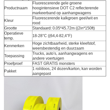
Fluorescerende gele groene
Productnaam
hoogintensieve DOT C2 reflecterende
markeerband op aanhangwagens
Fluorescerende kalkgroen geel/wit en
Kleur
rood
Grootte
Standaard: 0.05*45.72m ((2in*150ft)
Operatieve
18-28°C ((64,4-82,4°F)
temp.
Hoge zichtbaarheid, sterke kleefstof,
Kenmerken
weersbestendig en duurzaam
Trucks, auto's, aanhangwagens en
Toepassing
andere voertuigen
Proefproef
FAST GRATIS monsters
1 rol/doos, 24 dozen/karton, kan worden
Pakket
aangepast