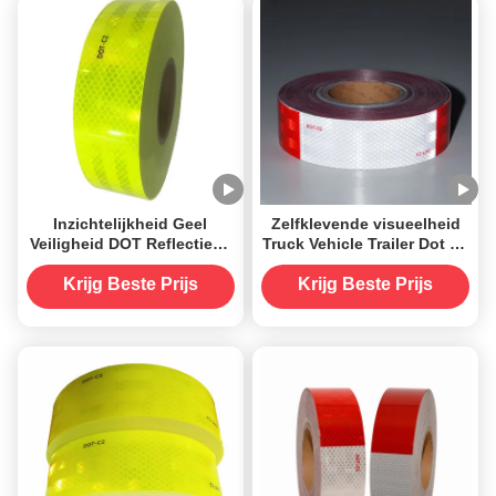
Inzichtelijkheid Geel
Zelfklevende visueelheid
Veiligheid DOT Reflectieve
Truck Vehicle Trailer Dot C2
band Markering
Reflexband
Weerbestendige
Krijg Beste Prijs
Krijg Beste Prijs