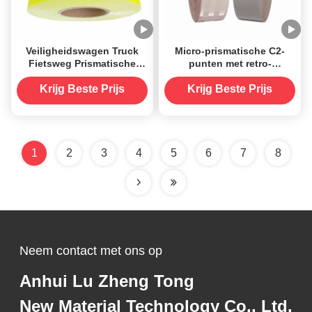
Veiligheidswagen Truck
Micro-prismatische C2-
Fietsweg Prismatische
punten met retro-
rollen DOT C2 Reflectieve
reflecterend bandje voor
band Zelfklevend
vrachtwagens
Krijg Beste Prijs
Krijg Beste Prijs
1
2
3
4
5
6
7
8
Neem contact met ons op
Anhui Lu Zheng Tong
New Material Technology Co., Ltd.