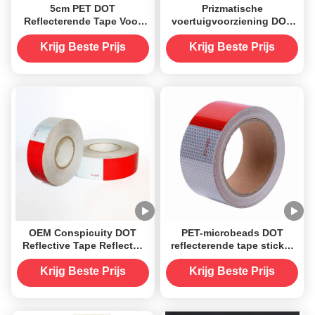
5cm PET DOT
Prizmatische
Reflecterende Tape Voor
voertuigvoorziening DOT
Trailer Glasparel
Reflectieve band op maat
Aangepast
Krijg Beste Prijs
Krijg Beste Prijs
OEM Conspicuity DOT
PET-microbeads DOT
Reflective Tape Reflector
reflecterende tape sticker
Sticker PET-type
voor vrachtwagen
Krijg Beste Prijs
Krijg Beste Prijs