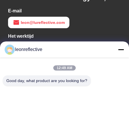
E-mail
leon@lureflective.com
Het werktijd
9:00-18:00
leonreflective
Ons adres
12:49 AM
Bedrijfsadres
Tweede verdieping, gebouw D2, Huayi Science and
Good day, what product are you looking for?
Technology Park, High-tech Zone, Hefei, Anhui, China
Fabrieksadres
Shoushu Modern Industrial Park, Huainan, Anhui, China
Tel.
0086-13524216265