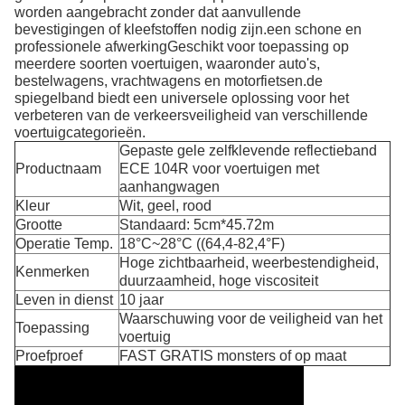
worden aangebracht zonder dat aanvullende
bevestigingen of kleefstoffen nodig zijn.een schone en
professionele afwerkingGeschikt voor toepassing op
meerdere soorten voertuigen, waaronder auto's,
bestelwagens, vrachtwagens en motorfietsen.de
spiegelband biedt een universele oplossing voor het
verbeteren van de verkeersveiligheid van verschillende
voertuigcategorieën.
Gepaste gele zelfklevende reflectieband
Productnaam
ECE 104R voor voertuigen met
aanhangwagen
Kleur
Wit, geel, rood
Grootte
Standaard: 5cm*45.72m
Operatie Temp.
18°C~28°C ((64,4-82,4°F)
Hoge zichtbaarheid, weerbestendigheid,
Kenmerken
duurzaamheid, hoge viscositeit
Leven in dienst
10 jaar
Waarschuwing voor de veiligheid van het
Toepassing
voertuig
Proefproef
FAST GRATIS monsters of op maat