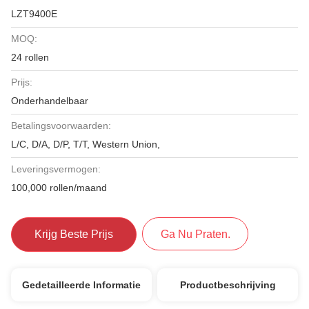
LZT9400E
MOQ:
24 rollen
Prijs:
Onderhandelbaar
Betalingsvoorwaarden:
L/C, D/A, D/P, T/T, Western Union,
Leveringsvermogen:
100,000 rollen/maand
Krijg Beste Prijs
Ga Nu Praten.
Gedetailleerde Informatie
Productbeschrijving