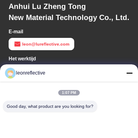
Anhui Lu Zheng Tong
New Material Technology Co., Ltd.
E-mail
leon@lureflective.com
Het werktijd
9:00-18:00
leonreflective
Ons adres
1:07 PM
Bedrijfsadres
Tweede verdieping, gebouw D2, Huayi Science and
Good day, what product are you looking for?
Technology Park, High-tech Zone, Hefei, Anhui, China
Fabrieksadres
Shoushu Modern Industrial Park, Huainan, Anhui, China