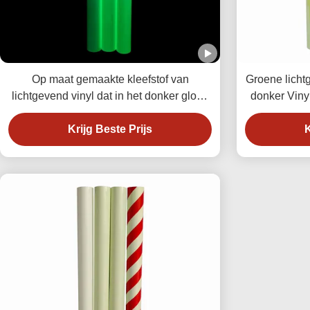
Op maat gemaakte kleefstof van
Groene lichtg
lichtgevend vinyl dat in het donker gloeit
donker Vinyl
voor gloeiende borden
Krijg Beste Prijs
K