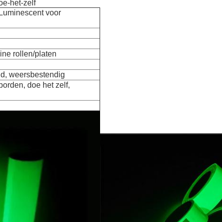
e-het-zelf
 Luminescent voor
ne rollen/platen
jd, weersbestendig
orden, doe het zelf,