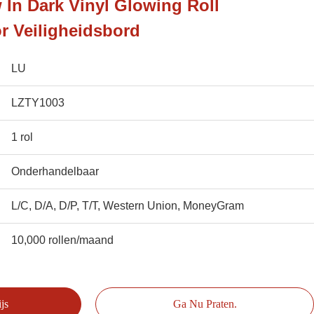
 In Dark Vinyl Glowing Roll
r Veiligheidsbord
LU
LZTY1003
1 rol
Onderhandelbaar
L/C, D/A, D/P, T/T, Western Union, MoneyGram
10,000 rollen/maand
js
Ga Nu Praten.