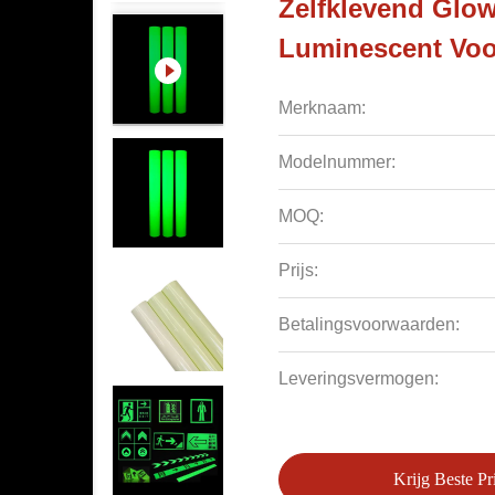
Zelfklevend Glow
Luminescent Voo
Merknaam:
Modelnummer:
MOQ:
Prijs:
Betalingsvoorwaarden:
Leveringsvermogen:
Krijg Beste Pri