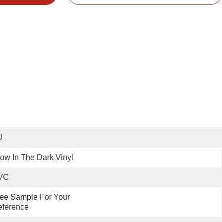
U
ow In The Dark Vinyl
VC
ee Sample For Your 
eference