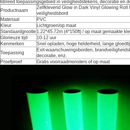
6Breed toepassingsgebied in veiligheidstekens, decoratie en do
Zelfklevend Glow in Dark Vinyl Glowing Roll
Productnaam
veiligheidsbord
Materiaal
PVC
Kleur
Lichtgroen/op maat
Standaardgrootte
1.22*45.72m (4*150ft) / op maat gemaakte klei
Glorieuze tijd
10-12 uur
Kenmerken
Snel opladen, hoge helderheid, lange gloedti
Exit-waarschuwingsborden, brandveiligheidsb
Toepassing
decoratie, enz.
Proefproef
Gratis voorraadmonsters of op maat