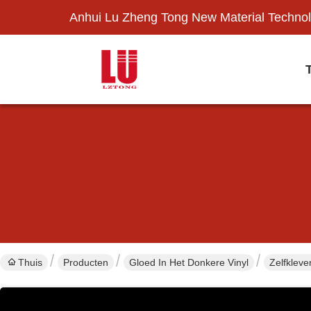
Anhui Lu Zheng Tong New Material Technol
Thuis
Producten
Gloed In Het Donkere Vinyl
Zelfkleve