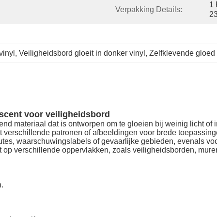
1 
Verpakking Details:
23
vinyl
, 
Veiligheidsbord gloeit in donker vinyl
, 
Zelfklevende gloed 
scent voor veiligheidsbord
end materiaal dat is ontworpen om te gloeien bij weinig licht o
t verschillende patronen of afbeeldingen voor brede toepassing
tes, waarschuwingslabels of gevaarlijke gebieden, evenals voo
op verschillende oppervlakken, zoals veiligheidsborden, muren 
.