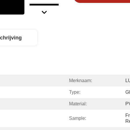
chrijving
Merknaam:
L
Type:
Gl
Material:
P
Fr
Sample:
R