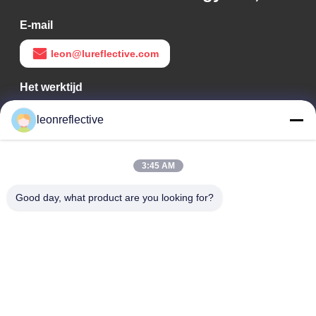
E-mail
leon@lureflective.com
Het werktijd
9:00-18:00
leonreflective
Ons adres
3:45 AM
Bedrijfsadres
Tweede verdieping, gebouw D2, Huayi Science and
Good day, what product are you looking for?
Technology Park, High-tech Zone, Hefei, Anhui, China
Fabrieksadres
Shoushu Modern Industrial Park, Huainan, Anhui, China
Tel.
0086-13524216265