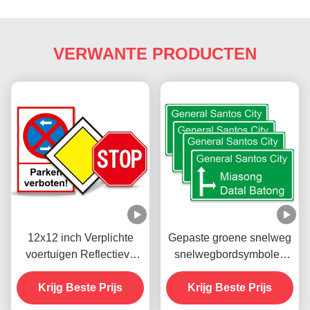
VERWANTE PRODUCTEN
12x12 inch Verplichte
Gepaste groene snelweg
voertuigen Reflectieve
snelwegbordsymbolen
verkeersborden Stop voor
verkeer
Krijg Beste Prijs
straatweg
hoofdwegbordsymbolen
Krijg Beste Prijs