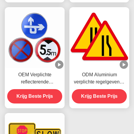
OEM Verplichte
ODM Aluminium
reflecterende
verplichte regelgevende
verkeersborden
wegborden voor
Versnellingsbeperking
Krijg Beste Prijs
voertuigen die kunnen
Krijg Beste Prijs
Voor verkeersveiligheid
worden afgedrukt
waarschuwing