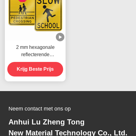
2 mm hexagonale
reflecterende
verkeersborden Verplicht
verkeersveiligheidsteken
Krijg Beste Prijs
s
Neem contact met ons op
Anhui Lu Zheng Tong
New Material Technology Co., Ltd.