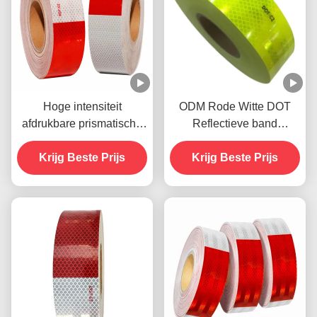
Hoge intensiteit
ODM Rode Witte DOT
afdrukbare prismatische
Reflectieve band
truck Dot-C2
zelfklevend weerbestand
reflecterende tape
Krijg Beste Prijs
Krijg Beste Prijs