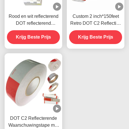
Rood en wit reflecterend
Custom 2 inch*150feet
DOT reflecterend
Retro DOT C2 Reflective
plakband voor buiten
Tape Stickers voor
Krijg Beste Prijs
Krijg Beste Prijs
Trailers Trucks
DOT C2 Reflecterende
Waarschuwingstape met