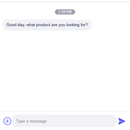
Ons adres
7:39 PM
Bedrijfsadres
Tweede verdieping, gebouw D2, Huayi Science and
Good day, what product are you looking for?
Technology Park, High-tech Zone, Hefei, Anhui, China
Fabrieksadres
Shoushu Modern Industrial Park, Huainan, Anhui, China
Tel.
0086-13524216265
De Goede Kwaliteit van China Prismatische reflecterende folie
Leverancier. Copyright © -2026 Anhui Lu Zheng Tong
New Material Technology Co., Ltd. . Alle rechten voorbehoudena.
Privacybeleid
|
Sitemap