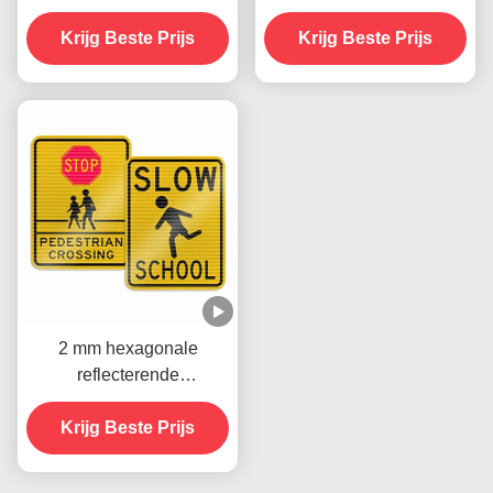
verkeersborden
wegborden voor
Versnellingsbeperking
Krijg Beste Prijs
voertuigen die kunnen
Krijg Beste Prijs
Voor verkeersveiligheid
worden afgedrukt
waarschuwing
2 mm hexagonale
reflecterende
verkeersborden Verplicht
verkeersveiligheidsteken
Krijg Beste Prijs
s