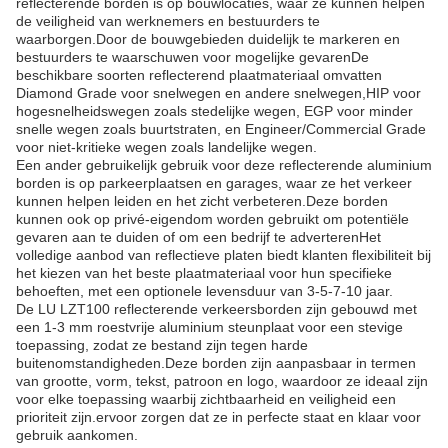
reflecterende borden is op bouwlocaties, waar ze kunnen helpen
de veiligheid van werknemers en bestuurders te
waarborgen.Door de bouwgebieden duidelijk te markeren en
bestuurders te waarschuwen voor mogelijke gevarenDe
beschikbare soorten reflecterend plaatmateriaal omvatten
Diamond Grade voor snelwegen en andere snelwegen,HIP voor
hogesnelheidswegen zoals stedelijke wegen, EGP voor minder
snelle wegen zoals buurtstraten, en Engineer/Commercial Grade
voor niet-kritieke wegen zoals landelijke wegen.
Een ander gebruikelijk gebruik voor deze reflecterende aluminium
borden is op parkeerplaatsen en garages, waar ze het verkeer
kunnen helpen leiden en het zicht verbeteren.Deze borden
kunnen ook op privé-eigendom worden gebruikt om potentiële
gevaren aan te duiden of om een bedrijf te adverterenHet
volledige aanbod van reflectieve platen biedt klanten flexibiliteit bij
het kiezen van het beste plaatmateriaal voor hun specifieke
behoeften, met een optionele levensduur van 3-5-7-10 jaar.
De LU LZT100 reflecterende verkeersborden zijn gebouwd met
een 1-3 mm roestvrije aluminium steunplaat voor een stevige
toepassing, zodat ze bestand zijn tegen harde
buitenomstandigheden.Deze borden zijn aanpasbaar in termen
van grootte, vorm, tekst, patroon en logo, waardoor ze ideaal zijn
voor elke toepassing waarbij zichtbaarheid en veiligheid een
prioriteit zijn.ervoor zorgen dat ze in perfecte staat en klaar voor
gebruik aankomen.