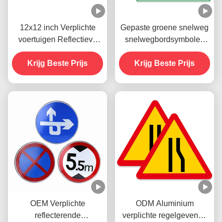
12x12 inch Verplichte
Gepaste groene snelweg
voertuigen Reflectieve
snelwegbordsymbolen
verkeersborden Stop voor
verkeer
Krijg Beste Prijs
straatweg
hoofdwegbordsymbolen
Krijg Beste Prijs
OEM Verplichte
ODM Aluminium
reflecterende
verplichte regelgevende