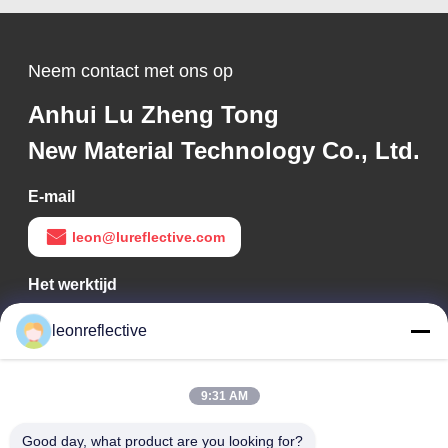
Neem contact met ons op
Anhui Lu Zheng Tong
New Material Technology Co., Ltd.
E-mail
leon@lureflective.com
Het werktijd
9:00-18:00
leonreflective
Ons adres
9:31 AM
Bedrijfsadres
Tweede verdieping, gebouw D2, Huayi Science and
Good day, what product are you looking for?
Technology Park, High-tech Zone, Hefei, Anhui, China