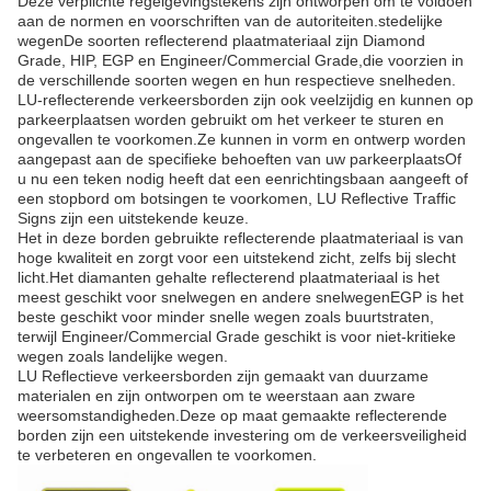
Deze verplichte regelgevingstekens zijn ontworpen om te voldoen
aan de normen en voorschriften van de autoriteiten.stedelijke
wegenDe soorten reflecterend plaatmateriaal zijn Diamond
Grade, HIP, EGP en Engineer/Commercial Grade,die voorzien in
de verschillende soorten wegen en hun respectieve snelheden.
LU-reflecterende verkeersborden zijn ook veelzijdig en kunnen op
parkeerplaatsen worden gebruikt om het verkeer te sturen en
ongevallen te voorkomen.Ze kunnen in vorm en ontwerp worden
aangepast aan de specifieke behoeften van uw parkeerplaatsOf
u nu een teken nodig heeft dat een eenrichtingsbaan aangeeft of
een stopbord om botsingen te voorkomen, LU Reflective Traffic
Signs zijn een uitstekende keuze.
Het in deze borden gebruikte reflecterende plaatmateriaal is van
hoge kwaliteit en zorgt voor een uitstekend zicht, zelfs bij slecht
licht.Het diamanten gehalte reflecterend plaatmateriaal is het
meest geschikt voor snelwegen en andere snelwegenEGP is het
beste geschikt voor minder snelle wegen zoals buurtstraten,
terwijl Engineer/Commercial Grade geschikt is voor niet-kritieke
wegen zoals landelijke wegen.
LU Reflectieve verkeersborden zijn gemaakt van duurzame
materialen en zijn ontworpen om te weerstaan aan zware
weersomstandigheden.Deze op maat gemaakte reflecterende
borden zijn een uitstekende investering om de verkeersveiligheid
te verbeteren en ongevallen te voorkomen.