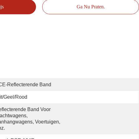
js
Ga Nu Praten.
CE-Reflecterende Band
t/geel/rood
flecterende Band Voor 
achtwagens, 
nhangwagens, Voertuigen, 
z.