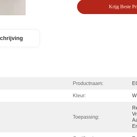
Krijg Beste Pri
chrijving
Productnaam:
E
Kleur:
Wi
Re
Vr
Toepassing:
Aa
En