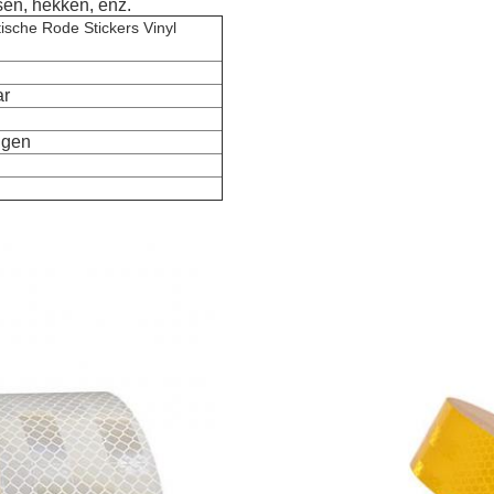
sen, hekken, enz.
ische Rode Stickers Vinyl
ar
igen