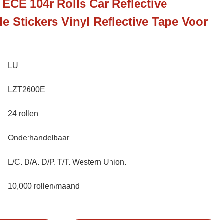
ECE 104r Rolls Car Reflective
e Stickers Vinyl Reflective Tape Voor
LU
LZT2600E
24 rollen
Onderhandelbaar
L/C, D/A, D/P, T/T, Western Union,
10,000 rollen/maand