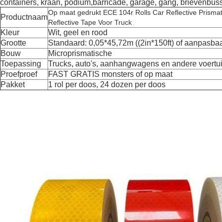
containers, kraan, podium,barricade, garage, gang, brievenbus
Op maat gedrukt ECE 104r Rolls Car Reflective Prismat
Productnaam
Reflective Tape Voor Truck
Kleur
Wit, geel en rood
Grootte
Standaard: 0,05*45,72m ((2in*150ft) of aanpasba
Bouw
Microprismatische
Toepassing
Trucks, auto's, aanhangwagens en andere voertu
Proefproef
FAST GRATIS monsters of op maat
Pakket
1 rol per doos, 24 dozen per doos