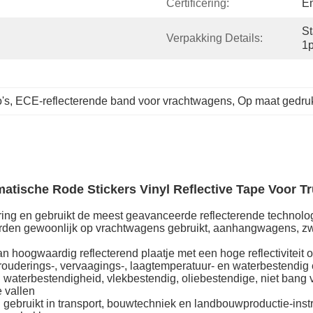
Certificering:
E
St
Verpakking Details:
1p
's
, 
ECE-reflecterende band voor vrachtwagens
, 
Op maat gedru
matische Rode Stickers Vinyl Reflective Tape Voor T
ing en gebruikt de meest geavanceerde reflecterende technolog
den gewoonlijk op vrachtwagens gebruikt, aanhangwagens, zwar
hoogwaardig reflecterend plaatje met een hoge reflectiviteit o
rouderings-, vervaagings-, laagtemperatuur- en waterbestendig
terbestendigheid, vlekbestendig, oliebestendige, niet bang voo
e vallen
ebruikt in transport, bouwtechniek en landbouwproductie-inst