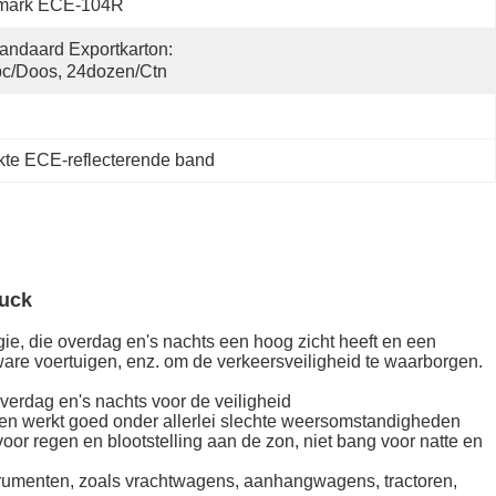
mark ECE-104R
andaard Exportkarton: 
c/doos, 24dozen/ctn
kte ECE-reflecterende band
ruck
ie, die overdag en's nachts een hoog zicht heeft en een
e voertuigen, enz. om de verkeersveiligheid te waarborgen.
verdag en's nachts voor de veiligheid
 en werkt goed onder allerlei slechte weersomstandigheden
r regen en blootstelling aan de zon, niet bang voor natte en
rumenten, zoals vrachtwagens, aanhangwagens, tractoren,