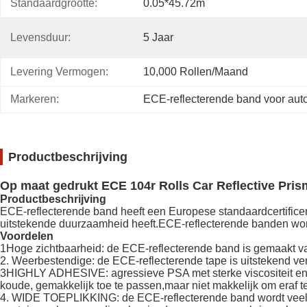
Standaardgrootte:
0.05*45.72m
Levensduur:
5 Jaar
Levering Vermogen:
10,000 Rollen/maand
Markeren:
ECE-reflecterende band voor auto
Productbeschrijving
Op maat gedrukt ECE 104r Rolls Car Reflective Pris
Productbeschrijving
ECE-reflecterende band heeft een Europese standaardcertificer
uitstekende duurzaamheid heeft.ECE-reflecterende banden wor
Voordelen
1Hoge zichtbaarheid: de ECE-reflecterende band is gemaakt van 
2. Weerbestendige: de ECE-reflecterende tape is uitstekend ve
3HIGHLY ADHESIVE: agressieve PSA met sterke viscositeit en wa
koude, gemakkelijk toe te passen,maar niet makkelijk om eraf t
4. WIDE TOEPLIKKING: de ECE-reflecterende band wordt veel g