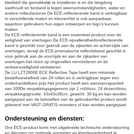
kleefstof die gemakkelijk te installeren is en die langdurig
vasthoudt en bestand is tegen weersomstandigheden, water en
andere milieufactoren.De ECE-reflecterende band is verkrijgbaar
in verschillende maten en kleurenHet is ook aanpasbaar,
waardoor gebruikers hun eigen ontwerpen en logo's kunnen
maken.
De ECE-reflecterende band is een essentieel product voor de
veiligheid van voertuigen.De ECE-opvallendheidsreflecterende
band is geschikt voor gebruik aan de zijkanten en achterzijde van
voertuigen, terwijl de ECE-prismatische reflectieband geschikt is
voor gebruik aan de voorzijde en aan de zijkanten van
voertuigen.het risico op ongevallen verminderen en de
verkeersveiligheid verbeteren.
De LU LZT2800E ECE Reflective Tape heeft een minimale
bestelhoeveelheid van 24 rollen en is verkrijgbaar tegen een
onderhandelbare prijs.Het product heeft een aanvoercapaciteit
van 100De verpakkingsgegevens zijn 1 rol/doos, 24 dozen/doos,
verpakkingsgrootte: 43x43x38cm, gewicht: 30 kg,en kan worden
aangepast aan de behoeften van de gebruikerHet product wordt
geleverd met VAST GRATIS monsters of kan worden aangepast.
Ondersteuning en diensten:
Ons ECE-product komt met uitgebreide technische ondersteuning
en diensten om optimale prestaties en klanttevredenheid te