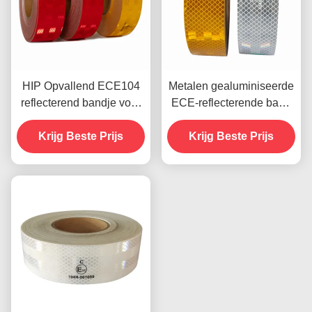
HIP Opvallend ECE104
Metalen gealuminiseerde
reflecterend bandje voor
ECE-reflecterende band
buitenruit van
Rood Geel Wit Voor
Krijg Beste Prijs
vrachtwagen
Krijg Beste Prijs
aanhangwagen