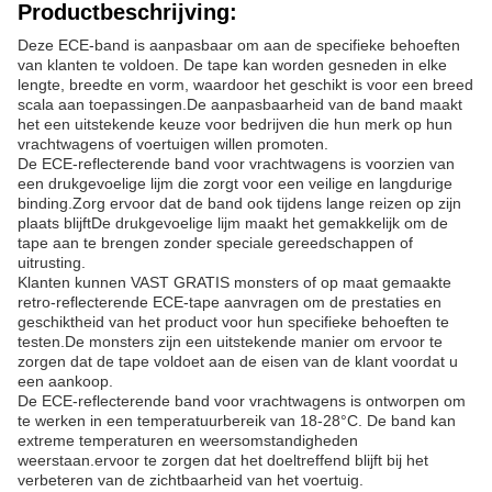
Productbeschrijving:
Deze ECE-band is aanpasbaar om aan de specifieke behoeften
van klanten te voldoen. De tape kan worden gesneden in elke
lengte, breedte en vorm, waardoor het geschikt is voor een breed
scala aan toepassingen.De aanpasbaarheid van de band maakt
het een uitstekende keuze voor bedrijven die hun merk op hun
vrachtwagens of voertuigen willen promoten.
De ECE-reflecterende band voor vrachtwagens is voorzien van
een drukgevoelige lijm die zorgt voor een veilige en langdurige
binding.Zorg ervoor dat de band ook tijdens lange reizen op zijn
plaats blijftDe drukgevoelige lijm maakt het gemakkelijk om de
tape aan te brengen zonder speciale gereedschappen of
uitrusting.
Klanten kunnen VAST GRATIS monsters of op maat gemaakte
retro-reflecterende ECE-tape aanvragen om de prestaties en
geschiktheid van het product voor hun specifieke behoeften te
testen.De monsters zijn een uitstekende manier om ervoor te
zorgen dat de tape voldoet aan de eisen van de klant voordat u
een aankoop.
De ECE-reflecterende band voor vrachtwagens is ontworpen om
te werken in een temperatuurbereik van 18-28°C. De band kan
extreme temperaturen en weersomstandigheden
weerstaan.ervoor te zorgen dat het doeltreffend blijft bij het
verbeteren van de zichtbaarheid van het voertuig.