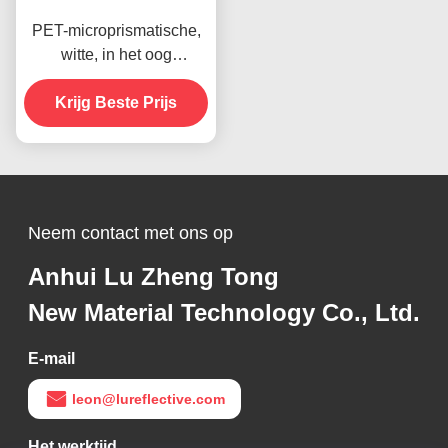
PET-microprismatische,
witte, in het oog
springende band,
reflecterende band voor
Krijg Beste Prijs
voertuigen, ECE-
gecertificeerd
Neem contact met ons op
Anhui Lu Zheng Tong
New Material Technology Co., Ltd.
E-mail
leon@lureflective.com
Het werktijd