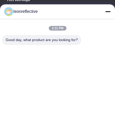
9:00-18:00
leonreflective
Ons adres
2:11 PM
Bedrijfsadres
Tweede verdieping, gebouw D2, Huayi Science and
Good day, what product are you looking for?
Technology Park, High-tech Zone, Hefei, Anhui, China
Fabrieksadres
Shoushu Modern Industrial Park, Huainan, Anhui, China
Tel.
0086-13524216265
De Goede Kwaliteit van China Prismatische reflecterende folie
Leverancier. Copyright © -2026 Anhui Lu Zheng Tong