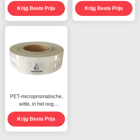
buitenruit van
Rood Geel Wit Voor
Krijg Beste Prijs
vrachtwagen
Krijg Beste Prijs
aanhangwagen
PET-microprismatische,
witte, in het oog
springende band,
reflecterende band voor
Krijg Beste Prijs
voertuigen, ECE-
gecertificeerd