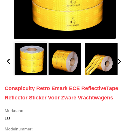
Conspicuity Retro Emark ECE ReflectiveTape
Reflector Sticker Voor Zware Vrachtwagens
Merknaam:
LU
Modelnummer: