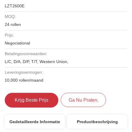
LZT2600E
MOQ:
24 rollen
Prijs:
Negociational
Betalingsvoorwaarden:
L/C, D/A, D/P, T/T, Western Union,
Leveringsvermogen:
10,000 rollen/maand
Krijg Beste Prijs
Ga Nu Praten.
Gedetailleerde Informatie
Productbeschrijving