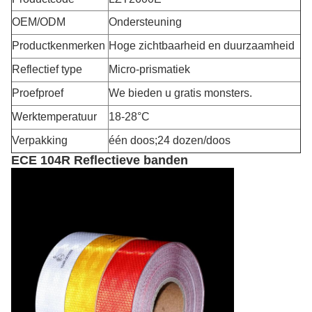
OEM/ODM
Ondersteuning
Productkenmerken
Hoge zichtbaarheid en duurzaamheid
Reflectief type
Micro-prismatiek
Proefproef
We bieden u gratis monsters.
Werktemperatuur
18-28°C
Verpakking
één doos;24 dozen/doos
ECE 104R Reflectieve banden