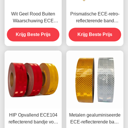
Wit Geel Rood Buiten
Prismatische ECE-retro-
Waarschuwing ECE
reflecterende band
Reflecterende Tape voor
drukbaar met hoge
Krijg Beste Prijs
Aanhangers
Krijg Beste Prijs
intensiteit
HIP Opvallend ECE104
Metalen gealuminiseerde
reflecterend bandje voor
ECE-reflecterende band