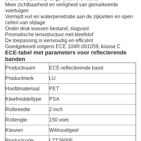
Meer zichtbaarheid en veiligheid van gemarkeerde
voertuigen
Vermijdt vuil en waterpenetratie aan de zijkanten en open
cellen van slijtage
Onder druk wassen bestand, slagvast
Prismatische lensstructuur met kleefstof
De toepassing is eenvoudig en efficiënt
Goedgekeurd volgens ECE 104R-001059, klasse C
ECE-tabel met parameters voor reflecterende
banden
Productnaam
ECE-reflecterende band
Productmerk
LU
Hoofdmateriaal
PET
Kleefmiddeltype
PSA
Rolbreedte
2 inch
Rollengte
150 voet.
Kleuren
Wit/rood/geel
Productcode
LZT2600E