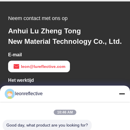
Neem contact met ons op
Anhui Lu Zheng Tong
New Material Technology Co., Ltd.
E-mail
leon@lureflective.com
Het werktijd
9:00-18:00
leonreflective
Ons adres
10:46 AM
Bedrijfsadres
Tweede verdieping, gebouw D2, Huayi Science and
Good day, what product are you looking for?
Technology Park, High-tech Zone, Hefei, Anhui, China