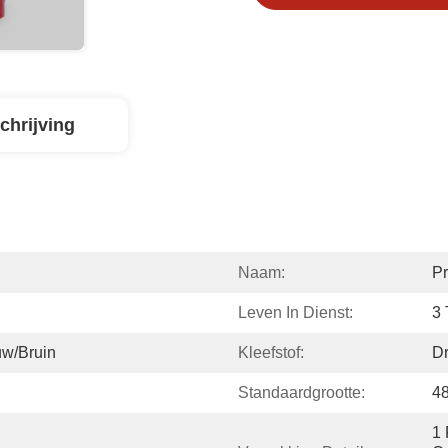
chrijving
Naam:
Pr
Leven In Dienst:
3 
uw/bruin
Kleefstof:
Dr
Standaardgrootte:
48
1 