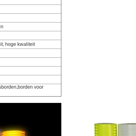
in
t, hoge kwaliteit
rsborden,borden voor