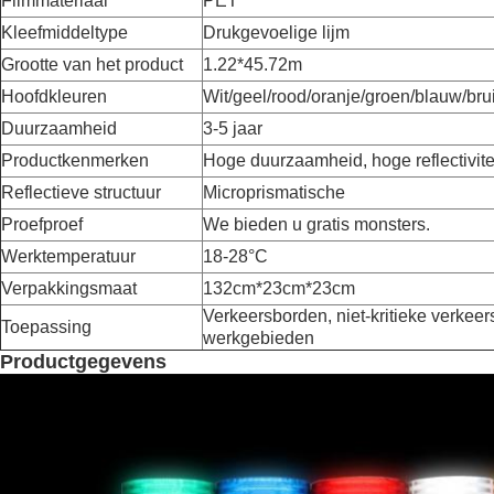
Filmmateriaal
PET
Kleefmiddeltype
Drukgevoelige lijm
Grootte van het product
1.22*45.72m
Hoofdkleuren
Wit/geel/rood/oranje/groen/blauw/bru
Duurzaamheid
3-5 jaar
Productkenmerken
Hoge duurzaamheid, hoge reflectivitei
Reflectieve structuur
Microprismatische
Proefproef
We bieden u gratis monsters.
Werktemperatuur
18-28
°C
Verpakkingsmaat
132cm*23cm*23cm
Verkeersborden, niet-kritieke verkee
Toepassing
werkgebieden
Productgegevens