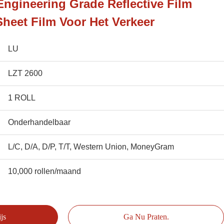
ngineering Grade Reflective Film
Sheet Film Voor Het Verkeer
LU
LZT 2600
1 ROLL
Onderhandelbaar
L/C, D/A, D/P, T/T, Western Union, MoneyGram
10,000 rollen/maand
js
Ga Nu Praten.