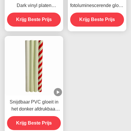
Dark vinyl platen
fotoluminescerende gloed
fotoluminescerend OEM
in het donker Sticker
Krijg Beste Prijs
Krijg Beste Prijs
Vinyl Kleeffilm
Snijdbaar PVC gloeit in
het donker afdrukbaar
vinyl tape zelfklevend
Krijg Beste Prijs