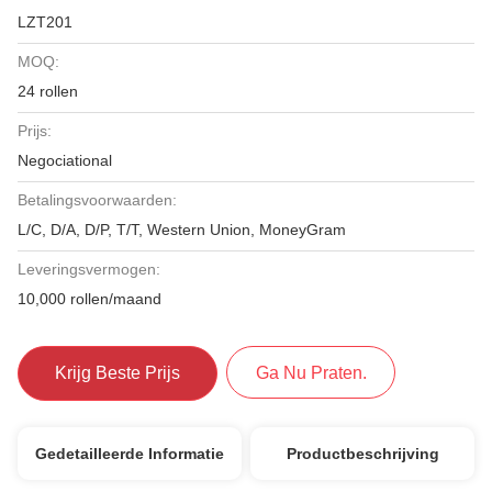
LZT201
MOQ:
24 rollen
Prijs:
Negociational
Betalingsvoorwaarden:
L/C, D/A, D/P, T/T, Western Union, MoneyGram
Leveringsvermogen:
10,000 rollen/maand
Krijg Beste Prijs
Ga Nu Praten.
Gedetailleerde Informatie
Productbeschrijving