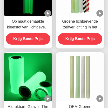
Op maat gemaakte
Groene lichtgevende
kleefstof van lichtgevend
zelfverlichting in het
vinyl dat in het donker
donker Vinyl kleeffilm
gloeit voor gloeiende
Krijg Beste Prijs
voor noodsignaal
Krijg Beste Prijs
borden
Afdrukbare Glow In The
OEM Groene