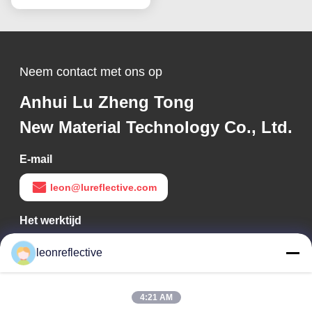
Neem contact met ons op
Anhui Lu Zheng Tong
New Material Technology Co., Ltd.
E-mail
leon@lureflective.com
Het werktijd
9:00-18:00
leonreflective
Ons adres
4:21 AM
Bedrijfsadres