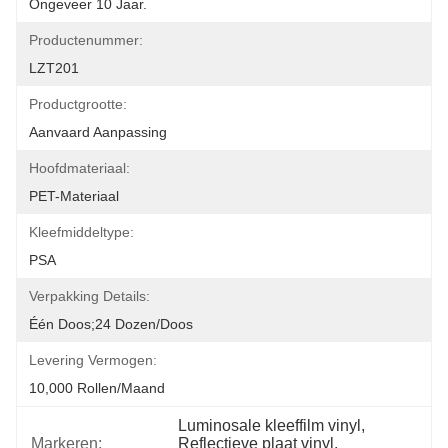
Ongeveer 10 Jaar.
Productenummer:
LZT201
Productgrootte:
Aanvaard Aanpassing
Hoofdmateriaal:
PET-Materiaal
Kleefmiddeltype:
PSA
Verpakking Details:
Één Doos;24 Dozen/doos
Levering Vermogen:
10,000 Rollen/maand
Luminosale kleeffilm vinyl
, 
Markeren:
Reflectieve plaat vinyl
, 