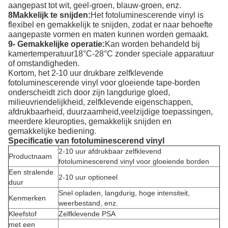
aangepast tot wit, geel-groen, blauw-groen, enz.
8Makkelijk te snijden:
Het fotoluminescerende vinyl is
flexibel en gemakkelijk te snijden, zodat er naar behoefte
aangepaste vormen en maten kunnen worden gemaakt.
9- Gemakkelijke operatie:
Kan worden behandeld bij
kamertemperatuur18°C-28°C zonder speciale apparatuur
of omstandigheden.
Kortom, het 2-10 uur drukbare zelfklevende
fotoluminescerende vinyl voor gloeiende tape-borden
onderscheidt zich door zijn langdurige gloed,
milieuvriendelijkheid, zelfklevende eigenschappen,
afdrukbaarheid, duurzaamheid,veelzijdige toepassingen,
meerdere kleuropties, gemakkelijk snijden en
gemakkelijke bediening.
Specificatie van fotoluminescerend vinyl
2-10 uur afdrukbaar zelfklevend
Productnaam
fotoluminescerend vinyl voor gloeiende borden
Een stralende
2-10 uur optioneel
duur
Snel opladen, langdurig, hoge intensiteit,
Kenmerken
weerbestand, enz.
Kleefstof
Zelfklevende PSA
met een