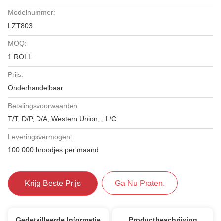
Modelnummer:
LZT803
MOQ:
1 ROLL
Prijs:
Onderhandelbaar
Betalingsvoorwaarden:
T/T, D/P, D/A, Western Union, , L/C
Leveringsvermogen:
100.000 broodjes per maand
Krijg Beste Prijs
Ga Nu Praten.
Gedetailleerde Informatie
Productbeschrijving