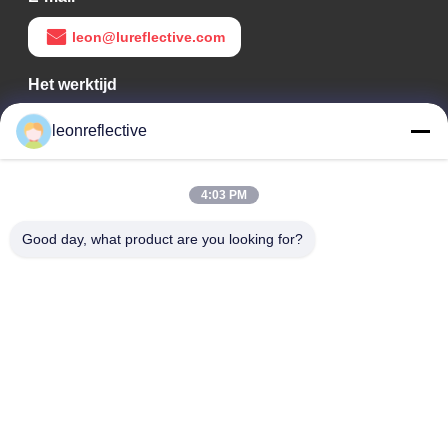
leon@lureflective.com
Het werktijd
9:00-18:00
leonreflective
Ons adres
4:03 PM
Bedrijfsadres
Tweede verdieping, gebouw D2, Huayi Science and
Good day, what product are you looking for?
Technology Park, High-tech Zone, Hefei, Anhui, China
Fabrieksadres
Shoushu Modern Industrial Park, Huainan, Anhui, China
Tel.
0086-13524216265