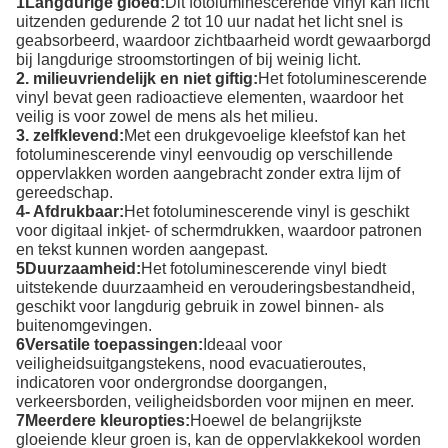
1Langdurige gloed:
Dit fotoluminescerende vinyl kan licht
uitzenden gedurende 2 tot 10 uur nadat het licht snel is
geabsorbeerd, waardoor zichtbaarheid wordt gewaarborgd
bij langdurige stroomstortingen of bij weinig licht.
2. milieuvriendelijk en niet giftig:
Het fotoluminescerende
vinyl bevat geen radioactieve elementen, waardoor het
veilig is voor zowel de mens als het milieu.
3. zelfklevend:
Met een drukgevoelige kleefstof kan het
fotoluminescerende vinyl eenvoudig op verschillende
oppervlakken worden aangebracht zonder extra lijm of
gereedschap.
4- Afdrukbaar:
Het fotoluminescerende vinyl is geschikt
voor digitaal inkjet- of schermdrukken, waardoor patronen
en tekst kunnen worden aangepast.
5Duurzaamheid:
Het fotoluminescerende vinyl biedt
uitstekende duurzaamheid en verouderingsbestandheid,
geschikt voor langdurig gebruik in zowel binnen- als
buitenomgevingen.
6Versatile toepassingen:
Ideaal voor
veiligheidsuitgangstekens, nood evacuatieroutes,
indicatoren voor ondergrondse doorgangen,
verkeersborden, veiligheidsborden voor mijnen en meer.
7Meerdere kleuropties:
Hoewel de belangrijkste
gloeiende kleur groen is, kan de oppervlakkekool worden