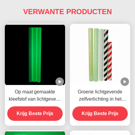
VERWANTE PRODUCTEN
Op maat gemaakte
Groene lichtgevende
kleefstof van lichtgevend
zelfverlichting in het
vinyl dat in het donker
donker Vinyl kleeffilm
gloeit voor gloeiende
Krijg Beste Prijs
voor noodsignaal
Krijg Beste Prijs
borden