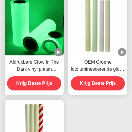
Afdrukbare Glow In The
OEM Groene
Dark vinyl platen
fotoluminescerende gloed
fotoluminescerend OEM
in het donker Sticker
Krijg Beste Prijs
Krijg Beste Prijs
Vinyl Kleeffilm