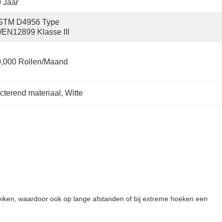
 Jaar
STM D4956 Type 
/EN12899 Klasse III
0,000 Rollen/maand
ecterend materiaal
, 
Witte
ereiken, waardoor ook op lange afstanden of bij extreme hoeken een