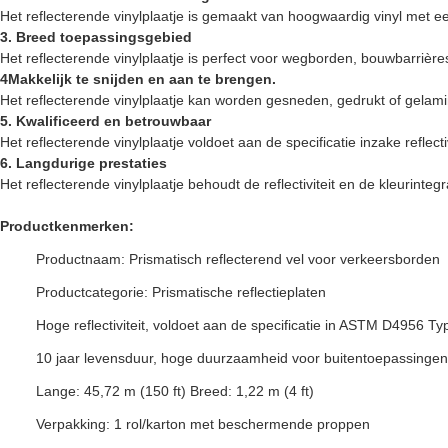
Het reflecterende vinylplaatje is gemaakt van hoogwaardig vinyl met een
3. Breed toepassingsgebied
Het reflecterende vinylplaatje is perfect voor wegborden, bouwbarrières
4Makkelijk te snijden en aan te brengen.
Het reflecterende vinylplaatje kan worden gesneden, gedrukt of gelam
5. Kwalificeerd en betrouwbaar
Het reflecterende vinylplaatje voldoet aan de specificatie inzake refl
6. Langdurige prestaties
Het reflecterende vinylplaatje behoudt de reflectiviteit en de kleurin
Productkenmerken:
Productnaam: Prismatisch reflecterend vel voor verkeersborden
Productcategorie: Prismatische reflectieplaten
Hoge reflectiviteit, voldoet aan de specificatie in ASTM D4956 T
10 jaar levensduur, hoge duurzaamheid voor buitentoepassingen
Lange: 45,72 m (150 ft) Breed: 1,22 m (4 ft)
Verpakking: 1 rol/karton met beschermende proppen