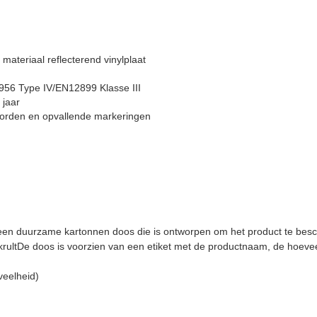
 materiaal reflecterend vinylplaat
 4956 Type IV/EN12899 Klasse III
 jaar
borden en opvallende markeringen
 een duurzame kartonnen doos die is ontworpen om het product te besc
f krultDe doos is voorzien van een etiket met de productnaam, de hoe
veelheid)