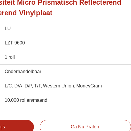
iteit Micro Prismatisch Reflecterend
erend Vinylplaat
LU
LZT 9600
1 roll
Onderhandelbaar
L/C, D/A, D/P, T/T, Western Union, MoneyGram
10,000 rollen/maand
ijs
Ga Nu Praten.