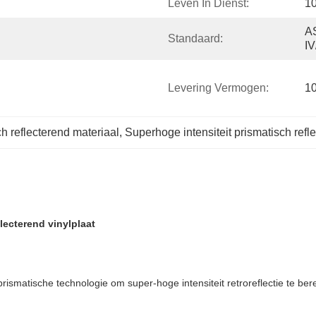
Leven In Dienst:
10
A
Standaard:
IV
Levering Vermogen:
1
ch reflecterend materiaal
, 
Superhoge intensiteit prismatisch refl
lecterend vinylplaat
rismatische technologie om super-hoge intensiteit retroreflectie te b