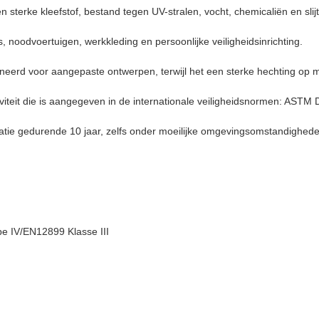
 sterke kleefstof, bestand tegen UV-stralen, vocht, chemicaliën en slij
, noodvoertuigen, werkkleding en persoonlijke veiligheidsinrichting.
ineerd voor aangepaste ontwerpen, terwijl het een sterke hechting op
ectiviteit die is aangegeven in de internationale veiligheidsnormen: A
tegratie gedurende 10 jaar, zelfs onder moeilijke omgevingsomstandighed
ype IV/EN12899 Klasse III