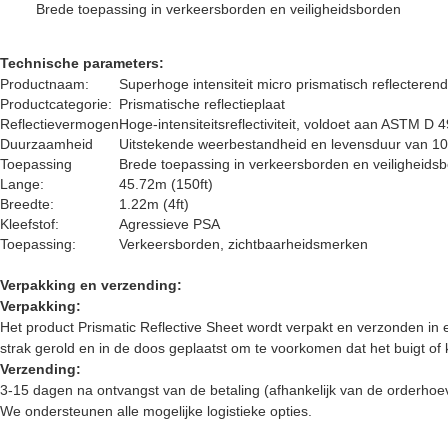
Brede toepassing in verkeersborden en veiligheidsborden
Technische parameters:
Productnaam:
Superhoge intensiteit micro prismatisch reflecterend
Productcategorie:
Prismatische reflectieplaat
Reflectievermogen
Hoge-intensiteitsreflectiviteit, voldoet aan ASTM D
Duurzaamheid
Uitstekende weerbestandheid en levensduur van 10
Toepassing
Brede toepassing in verkeersborden en veiligheids
Lange:
45.72m (150ft)
Breedte:
1.22m (4ft)
Kleefstof:
Agressieve PSA
Toepassing:
Verkeersborden, zichtbaarheidsmerken
Verpakking en verzending:
Verpakking:
Het product Prismatic Reflective Sheet wordt verpakt en verzonden in
strak gerold en in de doos geplaatst om te voorkomen dat het buigt o
Verzending:
3-15 dagen na ontvangst van de betaling (afhankelijk van de orderhoe
We ondersteunen alle mogelijke logistieke opties.