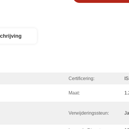
chrijving
Certificering:
I
Maat:
1
Verwijderingssteun:
J